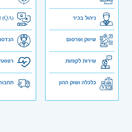
ניהול בכיר
אבטחת איכות (QA)
שיווק ופרסום
הנדסה
שירות לקוחות
רפואה 
כלכלה ושוק ההון
תחבורה