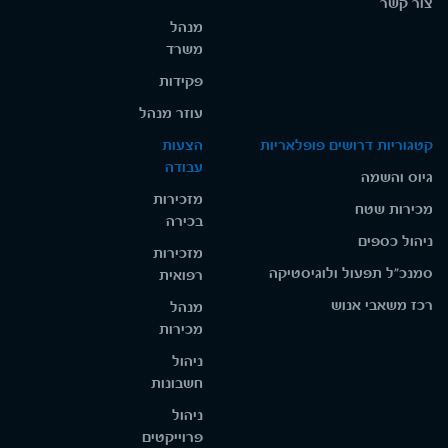
צור קשר
מנהל
משרד
פקידות
עוזר מנהל
קטגוריות דרושים פופלאריות
הצעות
עבודה
גיוס והשמה
מזכירות
מכירות שטח
בכירה
ניהול כספים
מזכירות
סמנכ"ל תפעול ולוגיסטיקה
רפואית
רכז משאבי אנוש
מנהל
מכירות
ניהול
חשבונות
ניהול
פרוייקטים