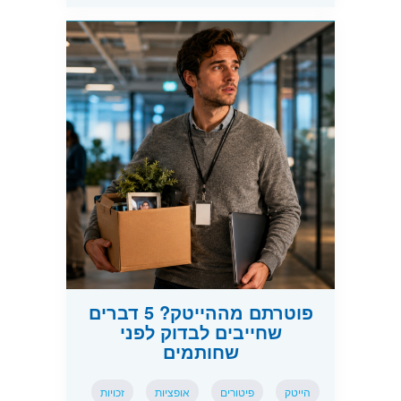
פוטרתם מההייטק? 5 דברים
שחייבים לבדוק לפני
שחותמים
הייטק
פיטורים
אופציות
זכויות