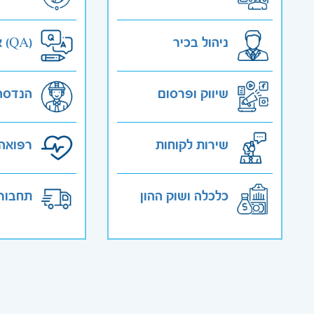
ניהול בכיר
אבטחת איכות (QA)
שיווק ופרסום
הנדסה
שירות לקוחות
רפואה 
כלכלה ושוק ההון
תחבורה