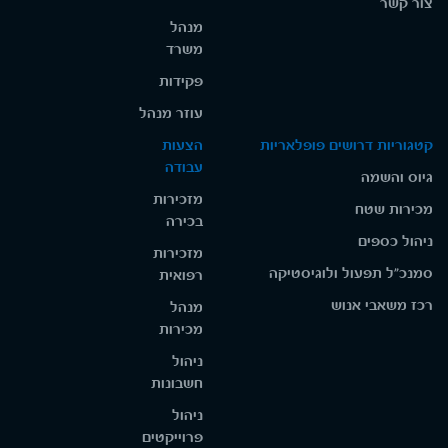
צור קשר
מנהל
משרד
פקידות
עוזר מנהל
קטגוריות דרושים פופלאריות
הצעות
עבודה
גיוס והשמה
מזכירות
מכירות שטח
בכירה
ניהול כספים
מזכירות
סמנכ"ל תפעול ולוגיסטיקה
רפואית
רכז משאבי אנוש
מנהל
מכירות
ניהול
חשבונות
ניהול
פרוייקטים