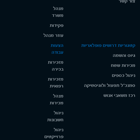
צור קשר
מנהל
משרד
פקידות
עוזר מנהל
קטגוריות דרושים פופלאריות
הצעות
עבודה
גיוס והשמה
מזכירות
מכירות שטח
בכירה
ניהול כספים
מזכירות
סמנכ"ל תפעול ולוגיסטיקה
רפואית
רכז משאבי אנוש
מנהל
מכירות
ניהול
חשבונות
ניהול
פרוייקטים