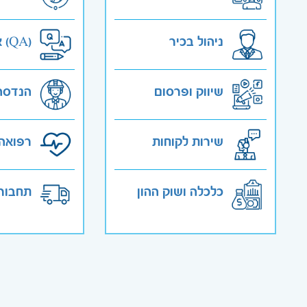
ניהול בכיר
אבטחת איכות (QA)
שיווק ופרסום
הנדסה
שירות לקוחות
רפואה 
כלכלה ושוק ההון
תחבורה