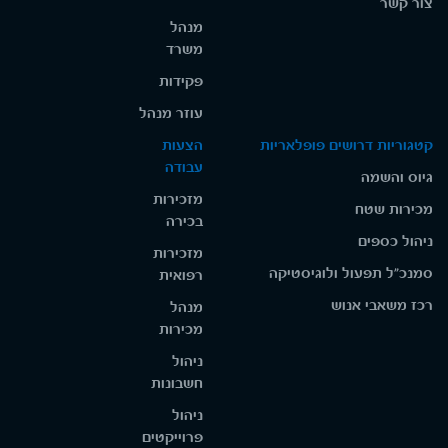
צור קשר
מנהל
משרד
פקידות
עוזר מנהל
קטגוריות דרושים פופלאריות
הצעות
עבודה
גיוס והשמה
מזכירות
מכירות שטח
בכירה
ניהול כספים
מזכירות
סמנכ"ל תפעול ולוגיסטיקה
רפואית
רכז משאבי אנוש
מנהל
מכירות
ניהול
חשבונות
ניהול
פרוייקטים