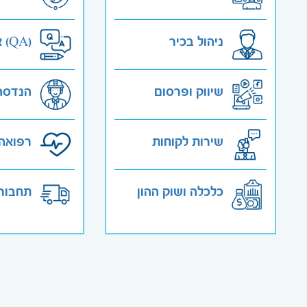
ניהול בכיר
אבטחת איכות (QA)
שיווק ופרסום
הנדסה
שירות לקוחות
רפואה 
כלכלה ושוק ההון
תחבורה