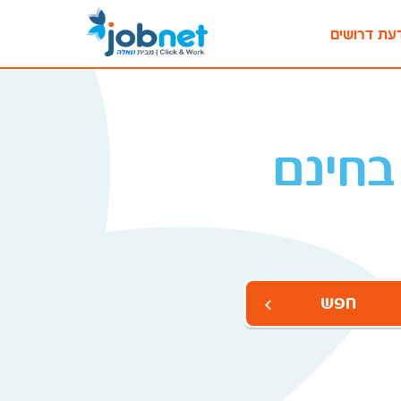
עת דרושים
בחינם
חפש