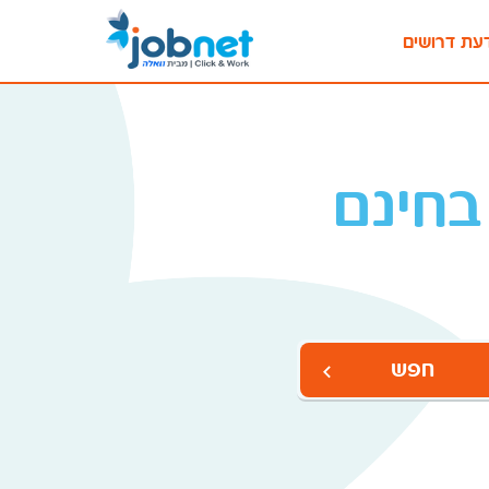
עת דרושים
בחינם
חפש