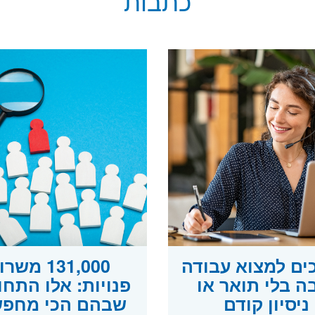
כתבות
כים למצוא עבודה
131,000 משר
ה בלי תואר או
פנויות: אלו התחו
ניסיון קודם
שבהם הכי מחפש