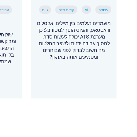
עבודה
AI
קורות חיים
גיוס
עבודה
מועמדים נעלמים בין מיילים, אקסלים
ווואטסאפ, והגיוס הופך למסורבל: כך
שוק הע
מערכת ATS יכולה לעשות סדר,
ומבוקשו
לחסוך עבודה ידנית ולשפר החלטות.
התפעול
מה חשוב לבדוק לפני שבוחרים
בלי תו
ומטמיעים אותה בארגון?
שמתאי