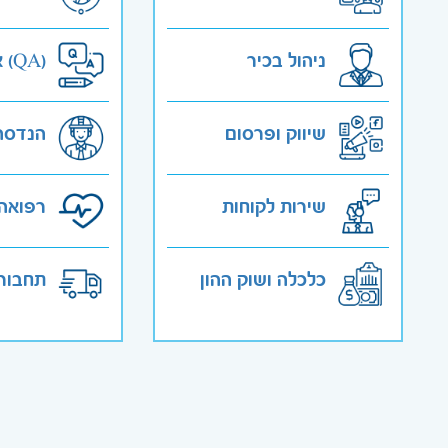
ניהול בכיר
אבטחת איכות (QA)
שיווק ופרסום
הנדסה
שירות לקוחות
רפואה 
כלכלה ושוק ההון
תחבורה