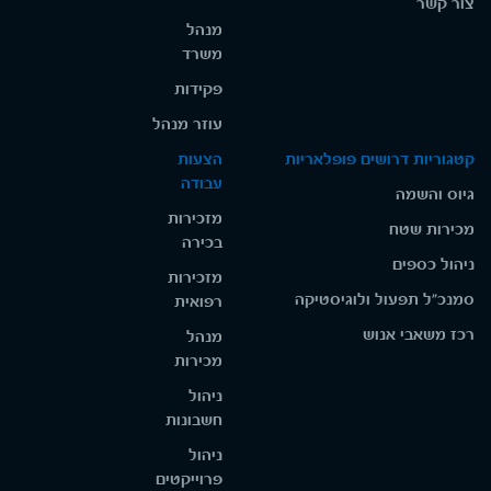
צור קשר
מנהל
משרד
פקידות
עוזר מנהל
קטגוריות דרושים פופלאריות
הצעות
עבודה
גיוס והשמה
מזכירות
מכירות שטח
בכירה
ניהול כספים
מזכירות
סמנכ"ל תפעול ולוגיסטיקה
רפואית
רכז משאבי אנוש
מנהל
מכירות
ניהול
חשבונות
ניהול
פרוייקטים