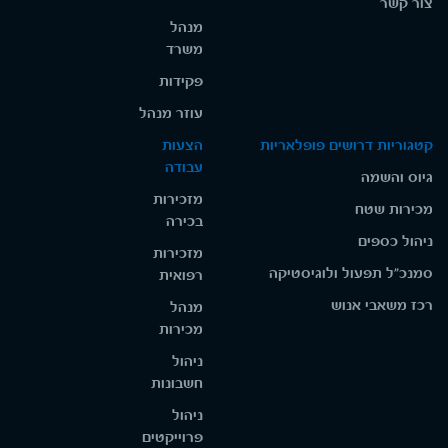
צור קשר
מנהל
משרד
פקידות
עוזר מנהל
קטגוריות דרושים פופלאריות
הצעות
עבודה
גיוס והשמה
מזכירות
מכירות שטח
בכירה
ניהול כספים
מזכירות
סמנכ"ל תפעול ולוגיסטיקה
רפואית
רכז משאבי אנוש
מנהל
מכירות
ניהול
חשבונות
ניהול
פרוייקטים