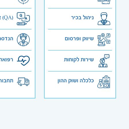
ניהול בכיר
אבטחת איכות (QA)
שיווק ופרסום
הנדסה
שירות לקוחות
רפואה 
כלכלה ושוק ההון
תחבורה