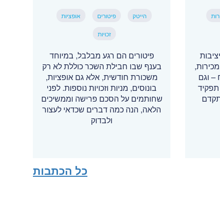
רות
הייטק
פיטורים
אופציות
זכויות
ציבות
פיטורים הם רגע מבלבל, במיוחד
כירות,
בענף שבו חבילת השכר כוללת לא רק
– וגם
משכורת חודשית, אלא גם אופציות,
תפקיד
בונוסים, מניות וזכויות נוספות. לפני
תקדם
שחותמים על הסכם פרישה וממשיכים
הלאה, הנה כמה דברים שכדאי לעצור
ולבדוק
כל הכתבות