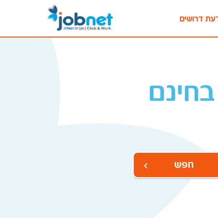
עת דרושים
בחינם
חפש