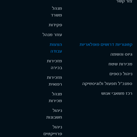
צור קשר
מנהל
משרד
פקידות
עוזר מנהל
קטגוריות דרושים פופלאריות
הצעות
עבודה
גיוס והשמה
מזכירות
מכירות שטח
בכירה
ניהול כספים
מזכירות
סמנכ"ל תפעול ולוגיסטיקה
רפואית
רכז משאבי אנוש
מנהל
מכירות
ניהול
חשבונות
ניהול
פרוייקטים