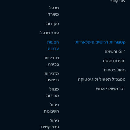
צור קשר
מנהל
משרד
פקידות
עוזר מנהל
קטגוריות דרושים פופלאריות
הצעות
עבודה
גיוס והשמה
מזכירות
מכירות שטח
בכירה
ניהול כספים
מזכירות
סמנכ"ל תפעול ולוגיסטיקה
רפואית
רכז משאבי אנוש
מנהל
מכירות
ניהול
חשבונות
ניהול
פרוייקטים