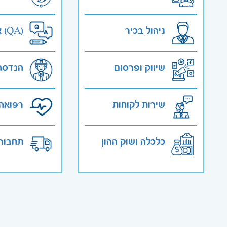
ניהול בכיר
אבטחת איכות (QA)
שיווק ופרסום
הנדסה
שירות לקוחות
רפואה 
כלכלה ושוק ההון
תחבורה