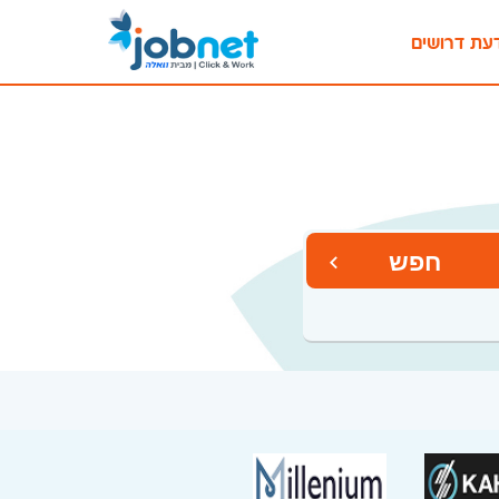
עת דרושים
חפש