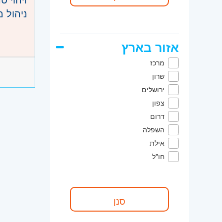
ניהול מ
הקטגור
הקמת ה
אזור בארץ
עבודה מול 
דרישות
מרכז
שרון
היכרות
ירושלים
אלקטרו
צפון
דרום
יכולת נ
השפלה
ניסיון 
אילת
חו"ל
היקף 
קוד מ
אזור:
מ
שמואל, 