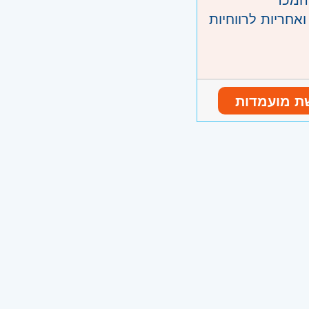
אחריות לרווחיות
י מכר, תוך
ת מועמדות
ום מוצרי חשמל
ובה
ון ליין) - חובה
ונו וגבעת