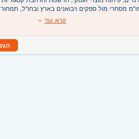
ו"מ מסחרי מול ספקים ויבואנים בארץ ובחו"ל, תמחור ו
יה
קרא עוד
מוצרים במערכות החברה והשקה מסחרית במגוון ערוצ
ממשקים - תפעול / IT / הנדסה / שיווק
:
הגש
 נרחבת וניסיון מסחרי מוכח מול ספקים ויבואנים בתח
ניקה וסלולר, בארץ ובחו"ל - חובה
יהול משא ומתן מסחרי וניסיון בניהול הכנסה ורווח - ח
בהטמעת מוצרים וקידום מכירות מול ערוצי מכר (ריטייל וא
משרה:
משרה מלאה
שרה:
JB-00460
רכז
- תל אביב, פתח תקווה, רמת גן וגבעתיים, בקעת א
חולון ובת-ים, מודיעין