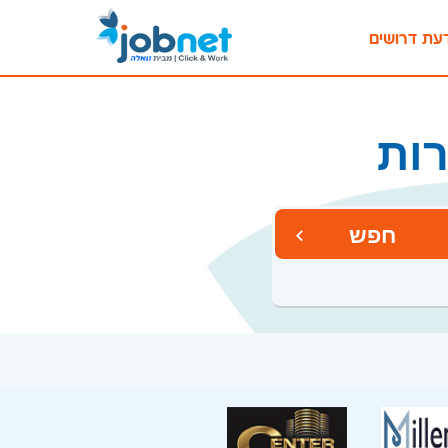
עת דרושים
רות
חפש