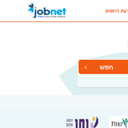
עת דרושים
חפש