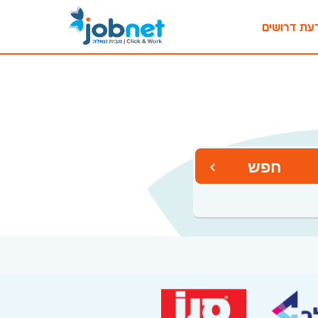
עת דרושים
חפש