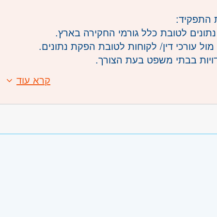
 התפקיד:
תונים לטובת כלל גורמי החקירה בארץ.
ול עורכי דין/ לקוחות לטובת הפקת נתונים.
ויות בבתי משפט בעת הצורך.
פנים מול גורמי הנדסה, מערכות מידע והמחלקה המש
קרא עוד
:
וסיוע בהפקת מידע עבור משטרת ישראל.
בטחת מידע ומהימנות עובדים.
 ודיסקרטיות.
יות.
לימוד עצמאית וקליטה מהירה.
רגון וסדר.
הבעה טובה בע"פ ובכתב.
ת: יישומי ה-OFFICE -חובה.
משרה:
משרה חלקית
כוללת מעבר של סיווג ביטחוני.
שרה:
12974