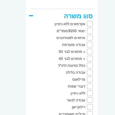
אזור:
מ
שוהם
סוג משרה
שרון
- ח
אקדמאים ללא ניסיון
השפלה
יוצאי 8200/ממר"ם
מתאים לסטודנטים
עבודה מועדפת
+ מתאים לבני 50
+ מתאים לבני 40
כולל נסיעות לחו"ל
עבודה בלילה
פרילאנס
דוברי שפות
ללא ניסיון
עבודה לנוער
רילוקיישן
חיילים משוחררים