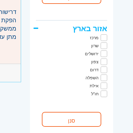
דרישות
הפקת נ
אזור בארץ
ממשק מ
מתן עד
מרכז
ממשקי 
שרון
דרישות
הדרכה 
ירושלים
רקע בא
צפון
אמינות
דרום
אסרטיב
השפלה
יכולת 
אילת
יכולת א
חו"ל
יכולת 
הכרת מערכו
היקף 
המשרה 
קוד מ