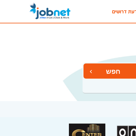
עת דרושים
חפש