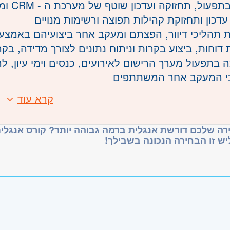
עול, תחזוקה ועדכון שוטף של מערכת ה - CRM ומאגרי המידע של המכון
- רמלה לוד
 עדכון ותחזוקת קהילות תפוצה ורשימות מנויים
ת תהליכי דיוור, הפצתם ומעקב אחר ביצועיהם באמצעות
דוחות, ביצוע בקרות וניתוח נתונים לצורך מדידה, בקר
ה בתפעול מערך הרישום לאירועים, כנסים וימי עיון, ל
י המעקב אחר המשתתפים
 בתכנון, תיאום והפקה של אירועים וכנסים של המכון, 
קרא עוד
:
 שוטפת מול ממשקים פנים-ארגוניים וספקים חיצוניים,
אוד ב- Excel ויכולת עבודה עם נתונים
 לצורך
ינטציה טכנולוגית ויכולת למידה מהירה של מערכות ממ
רה שלכם דורשת אנגלית ברמה גבוהה יותר? קורס אנגלית
 מלאה בקמפוס אוניברסיטת רייכמן בהרצליה, עם תחי
יש זו הבחירה הנכונה בשבילך!
ות, דיוק ותשומת לב לפרטים
ת עבודה עצמאית וביצוע משימות מרובות במקביל
אנוש מצוינים, תודעת שירות ויכולת עבודה בצוות
ית ברמה טובה מאוד
ות לעבודה בשעות נוספות בתקופות עומס ובסמוך לאירו
משרה:
משרה מלאה
משמעותי:
שרה:
JB-481