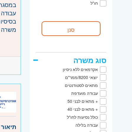
חו"ל
במסגרת התפקי
עבודה 
בסיסיות
משרה מ
דרישות
- ניסיון
- 3 ניסיון בניהול אתרי אינטרנט ותוכן דיגיטלי
סוג משרה
- היכרות עם מ
אקדמאים ללא ניסיון
- היכר
יוצאי 8200/ממר"ם
- תואר
מתאים לסטודנטים
עבודה מועדפת
היקף 
+ מתאים לבני 50
קוד מ
+ מתאים לבני 40
כולל נסיעות לחו"ל
אזור:
מ
עבודה בלילה
תיאור 
ירושלים