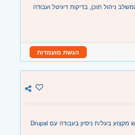
לב ניהול תוכן, בדיקות דיגיטל ועבודה
לפחות שנה ניסיון בניהול אתרי אינטרנט או עבודה עם מערכות CMS מורכבות (כגון Umbraco,
הגשת מועמדות
נו וגבעת שמואל, חולון ובת-ים
לצורך עבודה באתר האינטרנט של לקוח ממשלתי דרוש/ה איש מקצוע בעל/ת ניסיון בעבודה עם Drupal