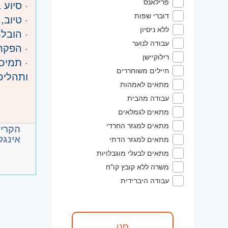
פרילאנס
· סיוע בתפ
השפלה
דוברי שפות
· טיוב,
ללא ניסיון
· הובל
עבודה לנוער
· הפקת 
רילוקיישן
· תמיכ
חיילים משוחררים
ותהליכ
מתאים לאמהות
· סיוע
דרישות
עבודה מהבית
· עבודה
· שליטה טובה מ
מתאים לגמלאים
בהתאם
· אורי
מתאים למגזר החרדי
הקריי
· משרה
אינגל
· יסודי
מתאים למגזר הדתי
· יכול
מתאים לבעלי מוגבלויות
משרה ללא קובץ קו"ח
· יחסי 
עבודה היברידית
· אנגל
· זמינ
היקף 
יתרון 
קוד מ