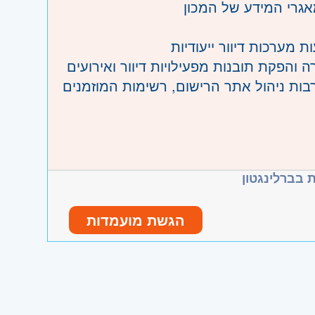
 מערכות דיוור ייעודיות
ה והפקת תובנות מפעילויות דיוור ואירועים
רבות ניהול אתר הרישום, רשימות המוזמנים
ובפרט כנס הרצליה
 תוך מתן מענה מקצועי וליווי תהליכים
וחשבות
 בברלינגטון
לת עבודה מיידית
הגשת מועמדות
עים וכנסים