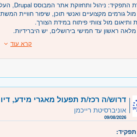
ד: ניהול ותחזוקת אתר המבוסס Drupal, העלאת תכנים ועדכון שוטף של האתר.
מול גורמים מקצועיים ואנשי תוכן, שיפור חוויית המ
 ותיאום מול צוותי פיתוח במידת הצורך.
לאה ראשון עד חמישי בירושלים, יש היברידיות.
קרא עוד
:
 מעשי בעבודה עם Drupal
ערכות CMS ותהליכי פרסום תוכן
ות עם אתרי ממשל או המגזר הציבורי
 ראשון או קורסים רלוונטים בתחום
דרוש/ה רכז/ת תפעול מאגרי מידע, דיוו
משרה:
משרה מלאה
אוניברסיטת רייכמן
שרה:
533453
09/08/2026
רכז
- מודיעין
תפקיד:
- ירושלים, יהודה ושומרון, בית שמש