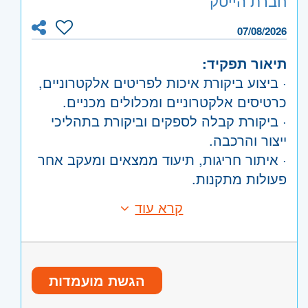
חברת הייטק
העין, הרצליה ורמת השרון
ירושלים
- יהודה ושומרון
07/08/2026
תיאור תפקיד:
· ביצוע ביקורת איכות לפריטים אלקטרוניים,
כרטיסים אלקטרוניים ומכלולים מכניים.
· ביקורת קבלה לספקים וביקורת בתהליכי
ייצור והרכבה.
· איתור חריגות, תיעוד ממצאים ומעקב אחר
פעולות מתקנות.
· עבודה מול מחלקות הייצור, ההנדסה
קרא עוד
דרישות:
והרכש לצורך הבטחת איכות המוצרים.
· ניסיון של לפחות 3 שנים בביצוע ביקורת
איכות לכרטיסים אלקטרוניים ופריטי
מכניקה.
הגשת מועמדות
· יכולת קריאה והבנה של שרטוטים ומסמכים
טכניים.