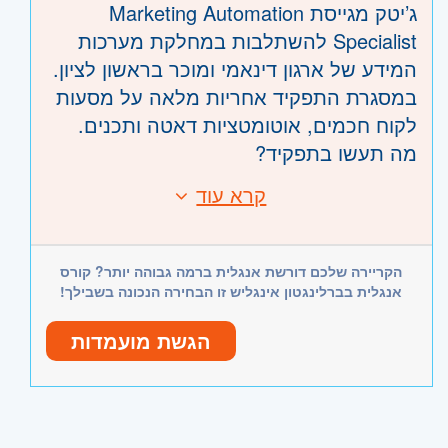
ג’יטק מגייסת Marketing Automation
Specialist להשתלבות במחלקת מערכות
המידע של ארגון דינאמי ומוכר בראשון לציון.
במסגרת התפקיד אחריות מלאה על מסעות
לקוח חכמים, אוטומטציות דאטה ותכנים.
מה תעשו בתפקיד?
• אפיון והובלת מסעות לקוח וקהלים מקצה
קרא עוד
דרישות:
לקצה
• לפחות שנתיים ניסיון ב-Salesforce
• יישום מסעות, אוטומציות ותכנים ב-
Marketing Cloud - חובה
Salesforce Marketing Cloud
הקריירה שלכם דורשת אנגלית ברמה גבוהה יותר? קורס
• ניסיון באפיון מערכות ודרישות עסקיות -
• בניית קהלים, מודלי נתונים וחיבור מקורות
אנגלית בברלינגטון אינגליש זו הבחירה הנכונה בשבילך!
חובה
מידע ב-Data Cloud
• ניסיון בבניית מסעות לקוח מורכבים
הגשת מועמדות
• ניהול קמפיינים רב־ערוציים (Email, SMS
ורב־ערוציים - חובה
ועוד)
• שליטה ב-Email ו-SMS - חובה
• עבודה שוטפת מול צוותי CRM, ERP,
היקף משרה:
משרה מלאה
• אנגלית ברמה גבוהה מאוד - חובה
דאטה ו-IT
יתרון משמעותי