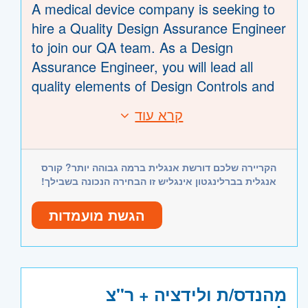
A medical device company is seeking to
hire a Quality Design Assurance Engineer
to join our QA team. As a Design
Assurance Engineer, you will lead all
quality elements of Design Controls and
product DHF for new product
קרא עוד
דרישות:
introductions and sustaining/design
projects.
At least 2-3 years of experience working
Responsibilities
הקריירה שלכם דורשת אנגלית ברמה גבוהה יותר? קורס
in a quality function in the medical device
Quality responsibility to verify that the
אנגלית בברלינגטון אינגליש זו הבחירה הנכונה בשבילך!
industry – must.
design and development process follows
At least 1 year of experience as a design
הגשת מועמדות
the procedures and design and
control engineer (preferred).
development plans.
Prior hands-on experience in Verification
Work closely with R&D and test teams to
היקף משרה:
משרה מלאה
& Validation (V&V) activities within the
support regulatory requirements by
medical device industry – a significant
קוד משרה:
JB-19736
מהנדס/ת ולידציה + ר"צ
creating, reviewing, and providing quality
advantage.