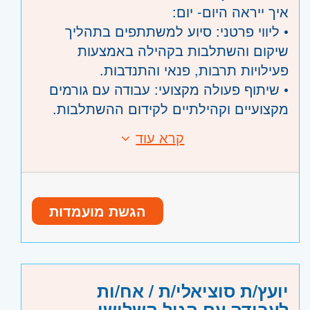
איך ייראה היום- יום:
• ליווי פרטני: סיוע למשתתפים בתהליך
שיקום והשתלבות בקהילה באמצעות
פעילויות תרבות, פנאי והתנדבות.
• שיתוף פעולה מקצועי: עבודה עם גורמים
מקצועיים וקהילתיים לקידום ההשתלבות.
• הגשמה: זיהוי ומימוש כישרונות וחלומות של
קרא עוד
דרישות:
המשתתפים.
תואר ראשון או שני בעבודה סוציאלית, טיפול
• הנחיית קבוצות: אופציונלי
בהבעה ויצירה, ריפוי בעיסוק, פסיכולוגיה,
בריאות נפש קהילתית,
היתרונות שלנו: מה תקבל.י בתפקיד?
הגשת מועמדות
סוציולוגיה,קרימינולוגיה או חינוך בלתי
• הדרכה מקצועית צמודה: הדרכות אישיות
פורמלי
וקבוצתיות
ניסיון בתחום בריאות הנפש – יתרון
• הכשרה והתפתחות: השתלמויות והכשרות
משמעותי
פנימיות לחיזוק הידע
היקף משרה:
משרה מלאה
יועץ/ת סוציאלי/ת / אח/ות
עבודה ביום שלישי – חובה
• תנאים מצוינים: שכר מתגמל וצומח, עו"ס-
לעבודה עם הגיל השלישי