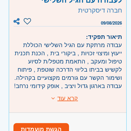
קוד משרה:
760928
תנאים לפי צו הרחבה
חברה דיסקרטית
• קידום והתפתחות: עבודה יציבה עם
אזור:
מרכז
- מודיעין
הזדמנויות קידום
ירושלים
- ירושלים, יהודה ושומרון, בית שמש
09/08/2026
תיאור תפקיד:
מי אנחנו:
עבודה מרתקת עם הגיל השלישי הכוללת
תכנית "עמיתים לבוגרים" מקדמת שיקום של
ייעוץ ומיצוי זכויות , ביקורי בית , הכנת תכנית
אנשים עם מגבלה נפשית על ידי פעילויות
טיפול ומעקב , התאמת מטפל/ת לסיוע
פנאי ותרבות והיא מודל ייחודי לשיקום בתוך
לקשיש בביתו בליווי הדרכה שוטפת , פיתוח
הקהילה.
ושימור הקשר עם גורמים מקצועיים בקהילה.
עבודה בארגון גדול ויציב , אופק קידומי נרחב!
תנאים סוציאליים מעולים: קרן השתלמות,
קרא עוד
דרישות:
30 ימי מחלה "מהיום הראשון", ניתן לקבל
השכלה אקדמית רלוונטית - חובה (עובדים
רכב חברה או אחזקת רכב.
סוציאליים / אחים מוסמכים / גרונטולוגים /
מענק הצטרפות של אלפי ש"ח!
מרפאים בעיסוק / פיזיותרפיסטים / בוגרי
היקף משרה: מלאה. ימים א'-ה' 8:00-16:00
הגשת מועמדות
ניהול מוסדות לגיל השלישי וייעוץ גרונטולוגי)