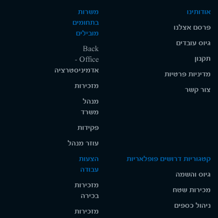
ירושלים.
אודותינו
משרות
היקף המשרה: בהתאם לאישור, כולל עבודה
בתחומים
פרסם אצלנו
במשמרות.
מובילים
המשרה מיועדת לנשים ולגברים כאחד.
גיוס עובדים
Back
תינתן עדיפות למועמדים/ות עם מוגבלות. יש
תקנון
Office -
לצרף תעודות השכלה והכשרה רלוונטיות.
אדמיניסטרציה
מדיניות פרטיות
מזכירות
צור קשר
מנהל
משרד
פקידות
עוזר מנהל
קטגוריות דרושים פופלאריות
הצעות
עבודה
גיוס והשמה
מזכירות
מכירות שטח
בכירה
ניהול כספים
מזכירות