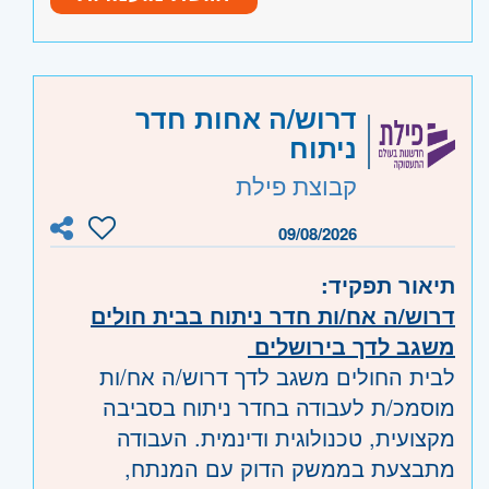
. גמיש.
רישיון נהיגה - חובה
****תקנים: לכל הארץ ****
יחסי אנוש מצוינים ותודעת שירות גבוהה
המשרה מיועדת לנשים וגברים כאחד.
ניסיון בתחום המקצועי - יתרון
היקף משרה:
משרה מלאה
,
לפי שעות
דרוש/ה אחות חדר
המשרה מיועדת לנשים וגברים כאחד
ניתוח
קוד משרה:
JB-1125
קבוצת פילת
אזור:
מרכז
- תל אביב, פתח תקווה, רמת גן
וגבעתיים, בקעת אונו וגבעת שמואל, חולון
09/08/2026
ובת-ים, מודיעין, שוהם
תיאור תפקיד:
דרום
- אשדוד, קרית גת, באר שבע, דימונה,
דרוש/ה אח/ות חדר ניתוח בבית חולים
אשקלון, קרית מלאכי, ערד וים המלח
משגב לדך בירושלים
השפלה
- ראשון לציון ונס- ציונה, רמלה לוד,
לבית החולים משגב לדך דרוש/ה אח/ות
רחובות, יבנה
מוסמכ/ת לעבודה בחדר ניתוח בסביבה
מקצועית, טכנולוגית ודינמית. העבודה
מתבצעת בממשק הדוק עם המנתח,