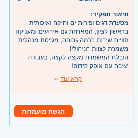
תיאור תפקיד:
מסעדת דגים ופירות ים ותיקה ואיכותית
בראשון לציון, המארחת גם אירועים ומעניקה
חוויית שירות ברמה גבוהה, מגייסת מנהל/ת
משמרת לצוות הניהולי!
הובלת המשמרת מקצה לקצה, בעבודה
יציבה עם אופק קידום!
תיאור התפקיד:
קרא עוד
דרישות:
- ניהול המשמרת מתחילתה ועד סיומה.
- ניסיון קודם בניהול משמרת במסעדה -
- פתרון מצבים בזמן אמת ושמירה על
חובה.
סטנדרט שירות גבוה.
- זמינות לעבודה במשמרות - כולל סופי
- אחריות על סדר, תפעול והובלת הצוות
הגשת מועמדות
שבוע.
במשמרת.
- יכולת הובלה, אחריות גבוהה ותודעת
- עבודה במסעדה איכותית המארחת גם
שירות מצוינת.
אירועים.