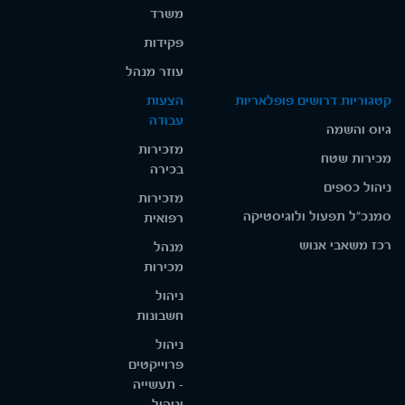
משרד
פקידות
עוזר מנהל
קטגוריות דרושים פופלאריות
הצעות
עבודה
גיוס והשמה
מזכירות
מכירות שטח
בכירה
ניהול כספים
מזכירות
סמנכ"ל תפעול ולוגיסטיקה
רפואית
רכז משאבי אנוש
מנהל
מכירות
ניהול
חשבונות
ניהול
פרוייקטים
- תעשייה
וניהול