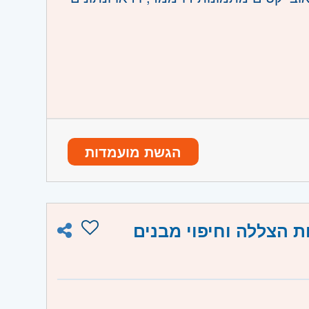
 / מתמטיקה או תחום רלוונטי
הגשת מועמדות
ת הצללה וחיפוי מבנים
ו וגבעת שמואל, חולון ובת-ים, מודיעין,
והוד השרון, ראש העין, הרצליה ורמת השרון