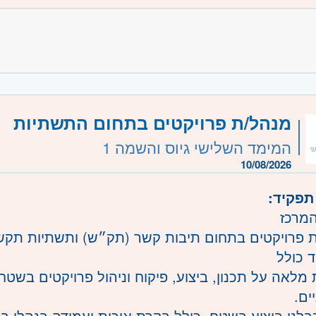
CUDA
comp
 סביבות עבודה מודרניות כגון DOCKER ו- CI/CD
משרה:
משרה מלאה
שרה:
JB-19763
מנהל/ת פרויקטים בתחום התשתיות
רכז
- תל אביב, פתח תקווה, רמת גן וגבעתיים, בקעת אונ
המימד השלישי גיוס והשמה 1
דרה וזכרון יעקב, נתניה ועמק חפר, רעננה, כפר סבא 
10/08/2026
- ראשון לציון ונס- ציונה, רמלה לוד, רחובות, יבנה
תפקיד:
המרכז
 פרויקטים בתחום תיבות קשר (תק״ש) ותשתיות תקשור
 כולל
מלאה על תכנון, ביצוע, פיקוח וניהול פרויקטים בשטח
ים.
קבלני ביצוע בשטח, כולל בקרת איכות ועמידה בנהלי בט