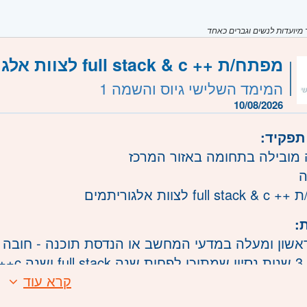
יועדות לנשים וגברים כאחד
מפתח/ת ++ full stack & c לצוות אלגוריתמים
המימד השלישי גיוס והשמה 1
10/08/2026
תפקיד:
מובילה בתחומה באזור המרכז
ה
ful לצוות אלגוריתמים
:
אשון ומעלה במדעי המחשב או הנדסת תוכנה - חובה
- חובה
קרא עוד
 באופטימיזציית תכנה (זכרון, muti threading וכד') - חובה
ודה עם ספריות אופטימיזציה כמו TBB IPP -יתרון