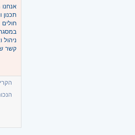
אנחנו 
תכנון 
חולים 
במסגרת
ניהול 
קשר שו
ליווי 
דרישות
הדרכת 
חוש טכ
ביצוע 
לעבודה 
הקריי
אנגלית
הנכונ
יכולות
יכולת 
תקשורת
נכונות
היקף 
דרישות 