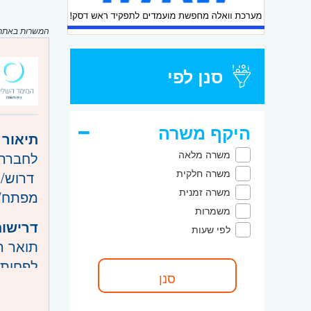
המשרות באתר מ
סנן לפי
היקף משרה
תיאור 
משרה מלאה
לחברה 
משרה חלקית
דרוש/
משרה זמנית
מפתח/ת ++ l stack & c
משמרות
דרישות
לפי שעות
תואר ר
לפחות 3 שנות נסיון שמתוכן לפחות שנה full stack ושנה c++ 
ניסיון מוכח
ניסיון עב