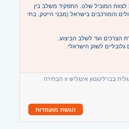
צוות המוביל שלנו. התפקיד משלב בין
ולים והמורכבים בישראל (מבני הייטק, בתי
רת הצרכים ועד לשלב הביצוע.
גלובליים לשוק הישראלי.
ה ופתרון בעיות טכניות בזמן אמת.
ים ומכאניים במוצרי החברה.
 הכרחי.יכולת עבודה בשטח: נכונות
.
ים.
ית בברלינגטון אינגליש זו הבחירה
קים בנל"א).
 מורכבים בצורה פשוטה וברורה.
דע טכני רב.
גיים, ספקים ושותפים עסקיים.
הגשת מועמדות
 בשטח.