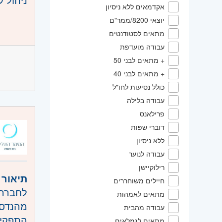
אקדמאים ללא ניסיון
תיאום 
דרישות
יוצאי 8200/ממר"ם
ניהול 
ניסיון
מתאים לסטודנטים
הנדסאי
עבודה מועדפת
+ מתאים לבני 50
יכולת 
+ מתאים לבני 40
ניסיון 
כולל נסיעות לחו"ל
זמינות
עבודה בלילה
יתרון מ
פרילאנס
ניסיון
היקף 
דוברי שפות
ללא ניסיון
קוד מ
עבודה לנוער
אזור:
מ
רילוקיישן
תיאור 
שרון
- ר
חיילים משוחררים
לחברה 
דרום
- 
מתאים לאמהות
מהנדס/ת ראי
עבודה מהבית
השפלה
התפקיד
מתאים לגמלאים