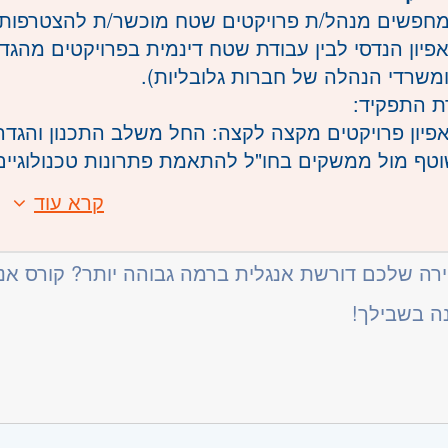
מחפשים מנהל/ת פרויקטים שטח מוכשר/ת להצטרפות ל
ואפיון הנדסי לבין עבודת שטח דינמית בפרויקטים מהגד
ומשרדי הנהלה של חברות גלובליות).
 התפקיד:
ואפיון פרויקטים מקצה לקצה: החל משלב התכנון והגד
טף מול ממשקים בחו"ל להתאמת פתרונות טכנולוגיים 
צמוד של הפרויקטים בשטח, כולל פיקוח על איכות ההתקנ
קרא עוד
:
צוותי התקנה וגורמים מקצועיים על מרכיבים טכנולוגי
ני מפותח: הבנה מעמיקה בתחומי המכניקה והחשמל –
דוחות מעקב, בקרה ודיווח שוטף על התקדמות הפרויקט
פיזית הכוללת עבודה בגובה (פיגומים), הרכבות ותיקונ
רה שלכם דורשת אנגלית ברמה גבוהה יותר? קורס אנגל
 ברמה גבוהה: קריאה, כתיבה ודיבור (עבודה מול ממש
ה בשבילך!
 הדרכה: כושר ביטוי ויכולת הסבר של תהליכים טכניים
למידה עצמית: קליטה מהירה של טכנולוגיות חדשות ומי
 בינאישית וייצוגיות: יכולת עמידה מול לקוחות אסטרט
 לשעות עבודה לא שגרתיות: בהתאם לצרכי הפרויקטים
משרה:
משרה מלאה
מהוות יתרון: