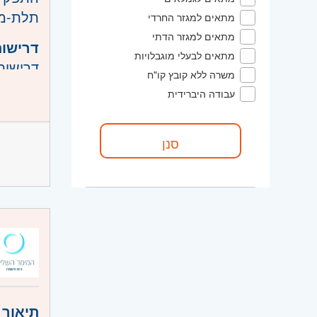
תלת-ממ
מתאים למגזר החרדי
מתאים למגזר הדתי
דרישות
מתאים לבעלי מוגבלויות
דרישות
משרה ללא קובץ קו"ח
• תואר
עבודה היברידית
• לפחות 3 שנות ניסיון בפיתוח מודלי סגמנטציה ופתרונ
יתרון
• ניסי
• ניסיון ב-Computer Vision
• ידע 
היקף 
• ניסיון ב
קוד מ
אזור:
מ
שוהם
שרון
- ח
תיאור 
השפלה