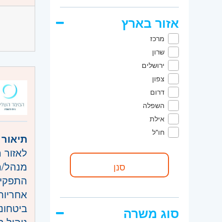
ניסיון עם 
אזור בארץ
הבנה ב uter vision
היכרות עם
מרכז
היקף 
שרון
קוד מ
ירושלים
צפון
אזור:
מ
דרום
שוהם
השפלה
שרון
- ח
אילת
השפלה
חו"ל
תיאור 
לאזור 
מנהל/ת
התפקיד
אחריות 
ביטחוני
סוג משרה
ניהול 