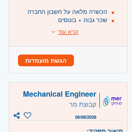
הכשרה מלאה על חשבון החברה
שכר גבוה + בונוסים
מענק התמדה בגובה משכורת חודשית
קרא עוד
בשלוש השנים הראשונות
דרישות:
טיפוס על תרנים • התקנות תקשורת • עבודת
שטח בצוות מקצועי
מה צריך כדי לעלות לגובה?
הגשת מועמדות
מגורים באזור המרכז והסביבה ויכולת הגעה
עצמאית למרכז הלוגיסטי בצריפין בשעה
07:00
כשירות רפואית לעבודה בגובה – בהתאם
Mechanical Engineer
לחוק
קבוצת מר
היקף משרה:
משרה מלאה
06/08/2026
קוד משרה:
1147
תיאור תפקיד: