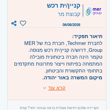
קניין/ית רכש
יתרונות:
קבוצת מר
היקף משרה:
משרה מלאה
ניסיון בעבודה עם MRP
06/08/2026
קוד משרה:
1186
היכרות עם Agile / מערכות PLM
ניסיון בייצור פרויקטליHMLV (high mix
תיאור תפקיד:
אזור:
מרכז
- תל אביב, פתח תקווה, רמת גן
low volume)
לחברת Techmer, חברת בת של MER
וגבעתיים, בקעת אונו וגבעת שמואל, חולון
רקע טכני/הנדסי
Group, דרוש/ה קניין/ית רכש מנוסה.
ובת-ים, מודיעין, שוהם
טקמר הינה חברה ביטחונית מובילה
שרון
מיומנויות נדרשות:
- רעננה, כפר סבא והוד השרון, ראש
המתמחה בפיתוח וייצור פתרונות מתקדמים
העין, הרצליה ורמת השרון
בתחומי התקשורת והביטחון.
השפלה
- ראשון לציון ונס- ציונה, רמלה לוד,
חשיבה אנליטית
מיקום המשרה באור יהודה.
רחובות, יבנה
ראייה מערכתית
סדר וארגון גבוה
קרא עוד
דרישות:
מטרת התפקיד:
עבודה תחת ריבוי משימות
דרישות חובה:
ניהול תהליך הרכש מקצה לקצה: הזמנות,
ספקים, זמינות חומרים ועלויות.
הקריירה שלכם דורשת אנגלית ברמה גבוהה יותר? קורס
ניסיון 2- 5 שנים ברכש תעשייתי