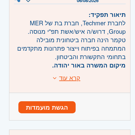
06/08/2026
בסביבה טכנולוגית מתקדמת
שרון
- רעננה, כפר סבא והוד השרון, ראש
תיאור תפקיד:
העין, הרצליה ורמת השרון
מה אנחנו מציעים?
לחברת Techmer, חברת בת של MER
השפלה
- ראשון לציון ונס- ציונה, רמלה לוד,
• השתלבות בחברה יציבה ומובילה בעלת
Group, דרוש/ה איש/אשת תפ"י מנוסה.
רחובות, יבנה
פעילות גלובלית
טקמר הינה חברה ביטחונית מובילה
• עבודה מעניינת ומאתגרת על פרויקטים
המתמחה בפיתוח וייצור פתרונות מתקדמים
בקנה מידה גדול
בתחומי התקשורת והביטחון.
• אפשרויות למידה, התפתחות מקצועית
מיקום המשרה באור יהודה.
וקידום
קרא עוד
דרישות:
תחומי אחריות:
דרישות חובה:
מימוש הזמנות הלקוח- פתיחת פק"עות
ניסיון של 2- 5 שנים בתפ"י/תכנון ייצור
הגשת מועמדות
ודרישות רכש
שליטה ב ERP, עדיפות ל־Priority
ניהול חוסרים ותעדוף הייצור
אקסל ברמה טובה
תיאום בין ייצור, רכש ומחסן
הבנה לוגיסטית/תפעולית
שיפור זרימת עבודה ותהליכים