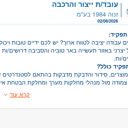
:
נכונות לעבודה מאומצת ולשעות נוספות בהתאם לצ
שרה:
JD-16
עובד/ת ייצור והרכבה
סעות מוסדר מהערים: קרית מלאכי, אשקלון, אשדוד ור
זנוה 1984 בע"מ
רכז
- חולון ובת-ים
02/08/2026
אשדוד, קרית גת, באר שבע, אשקלון, קרית מלאכי
- ראשון לציון ונס- ציונה, רמלה לוד, רחובות, יבנה
תפקיד:
 עבודה יציבה לטווח ארוך? יש לכם ידיים טובות ויכו
צרני באזור תעשייה באר טוביה והסביבה דרושים/ות עוב
ם/ות.
קיד כולל?
מוצרים, סידור והדבקת מדבקות בהתאם לסטנדרטים ש
צמודה מול מנהלי מחלקות מערך ומחלקת הבטחת איכות
קלות או פגמים בזמן אמת בקו הייצור ודיווח לממונים.
קרא עוד
:
ת לב לפרטים
PP
ב ניסיון קודם בתעשייה . ניסיון - יתרון
קבועה ויציבה בחברה תעשייתית מסודרת.
 לעבוד במשמרות שבוע שבוע
עבודה מקצועית, חמה ותומכת.