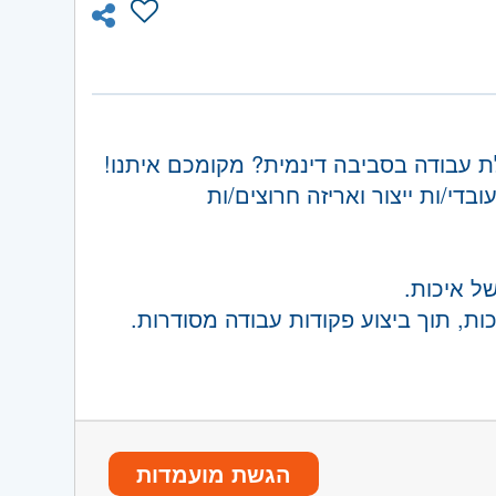
ורכי המפעל.
אשון לציון.
לת עבודה בסביבה דינמית? מקומכם איתנו!
די/ות ייצור ואריזה חרוצים/ות
ל איכות.
, תוך ביצוע פקודות עבודה מסודרות.
אחריות על סדר וניקיון סביב המכונות, כולל הפרדה נכונה של אשפה וחומרי גלם לגריסה ולמיחזור (PE,
הגשת מועמדות