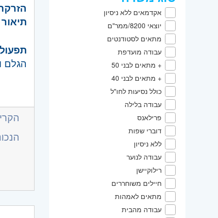
הזרקה
אקדמאים ללא ניסיון
תיאור 
יוצאי 8200/ממר"ם
מתאים לסטודנטים
תפעול וה
עבודה מועדפת
הגלם ו
+ מתאים לבני 50
ניהול 
+ מתאים לבני 40
איכות 
כולל נסיעות לחו"ל
דרישות
הבטחת 
עבודה בלילה
ניסיון 
הקריי
כולל וו
פרילאנס
עובדים
הדרכה 
דוברי שפות
הנכונ
יכולות 
שוטף ל
ללא ניסיון
אמת וק
תנאים 
עבודה לנוער
השכלה 
רילוקיישן
אוריינ
חיילים משוחררים
קליטה 
וכלי תפ
מתאים לאמהות
היקף 
מתכונת עבוד
שפות:
עבודה מהבית
ארוחות