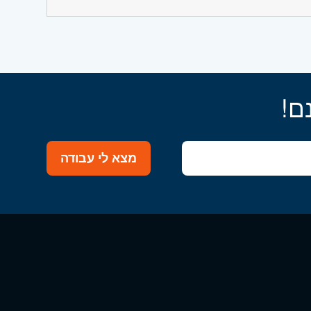
, קרית מלאכי , ראשון לציון), חדר אוכל
ם!
מצא לי עבודה