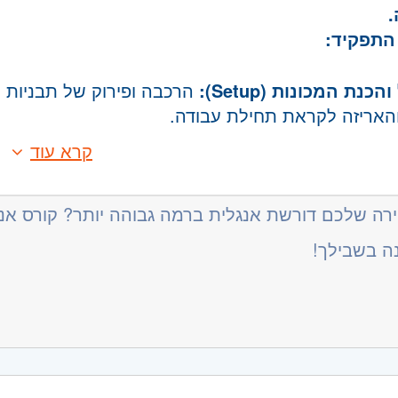
.
התפקיד:
כנת המכונות (Setup):
הרכבה ופירוק של תבניות ה
האריזה לקראת תחילת עבודה.
תהליך הייצור:
ביצוע הזמנות לפי פק"עות, מעקב סטטוס
קרא עוד
בזמן אמת.
:
איכות ובטיחות:
מקצועי וניהולי:
2-3 שנות ניסיון לפחות בתפעול מכונו
רה שלכם דורשת אנגלית ברמה גבוהה יותר? קורס אנגל
ידוא תקינות המכונות והתבניות וביצוע ניקיונות נדרשים.
 ברצפת הייצור.
ודיווח:
תדרוך עובדי הייצור על אופן העבודה, ניהול ש
ה בשבילך!
טכניות:
הבנה מעמיקה של תהליכי ייצור והזרקה. מיומ
מנהל הייצור והאיכות על חריגות, פחת או עיכובים.
בלת החלטות תחת לחץ.
מעולים למתאימים:
רלוונטית:
תעודת טכנאי / הנדסאי מכונות –
יתרון מ
ות טכנית ומחשוב:
ישירה כעובדי מפעל מהיום הראשון!
"י – יתרון.
משרה:
משמרות
ה של שבוע-שבוע במשמרות של 12 שעות (07:00-19:00 / 19:00-07:00).
עברית – שליטה מלאה, אנגלית בסיסית/טכנית – חובה.
 מסובסדות בחדר האוכל של המפעל.