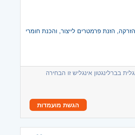
זרקה, הזנת פרמטרים לייצור, והכנת חומרי
, הבטחת ייצור תקין ופתרון תקלות ובעיות
עבודה והקפדה על נהלי איכות ותקנים מחמירים (ISO9001:2015 ו-BRCGS),
ת הזרקה וכן ניסיון בניהול והדרכת צוות
ית בברלינגטון אינגליש זו הבחירה
יבוץ משימות (במשמרות לילה), ודיווח
נות גבוהה באיתור ופתרון תקלות בזמן
שמעותי.
הגשת מועמדות
יכולת קריאה, הבנה ויישום של ספרות טכנית. ניסיון בעבודה עם מערכות ERP
 ידע בשפה הרוסית – יתרון.