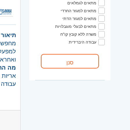
מסירות
קוד מ
מתאים לגמלאים
מערך ה
מתאים למגזר החרדי
אזור:
מ
מתאים למגזר הדתי
דרום
- 
מתאים לבעלי מוגבלויות
השפלה
תיאור 
משרה ללא קובץ קו"ח
מחפשים
עבודה היברידית
למפעל י
ואחראי
מה התפ
אריזת 
עבודה 
זיהוי ת
דרישות
*תשומ
, PET).
*לא חיי
עבודה 
מוכנות
סביבת 
7-19 , 19-7 (יום שישי עובדים עד 13)