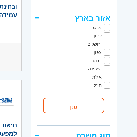
ובחינת
עמידה 
אזור בארץ
ניהול 
דרישות
מרכז
תיעוד ו
ניסיון 
שרון
עבודה
כלים ו
ירושלים
איכות א
מחשוב
צפון
דרום
כישורי
השפלה
הייצור.
אילת
מוכנות
חו"ל
היקף 
קוד מ
אזור:
מ
תיאור 
דרום
- 
למפעל 
סוג משרה
השפלה