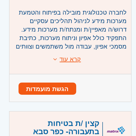
לחברה טכנולוגית מובילה בפיתוח והטמעת
מערכות מידע לניהול תהליכים עסקיים
דרוש/ה מאפיין/ת ומנתח/ת מערכות מידע.
התפקיד כולל אפיון וניתוח מערכות, כתיבת
מסמכי אפיון, עבודה מול משתמשים וצוותים
טכנולוגיים והיכרות מעמיקה עם תהליכים
קרא עוד
דרישות:
עסקיים.
בוגר/ת תואר ראשון בהנדסת תעשייה וניהול
מדובר בהזדמנות להשתלב בתפקיד מקצועי
עם התמחות מערכות מידע- חובה
עם אפשרויות התפתחות עתידיות לעולמות
2-3 שנות ניסיון כמהנדס/ת תעשייה וניהול-
ניהול הפרויקטים וניהול המוצר.
הגשת מועמדות
חובה
משרה מלאה, א׳–ה׳, מהמשרדים בתל
הכרות מעולה עם מערכות מידע ניהוליות
אביב.
הבנה מעמיקה של התהליכים העסקיים
ניסיון בכתיבה עצמאית של מסמכי אפיון
קצין /ת בטיחות
היקף משרה:
משרה מלאה
ניסיון רלבנטי בתחום הבטוח ומערכת
בתעבורה- כפר סבא
הבריאות (יתרון)