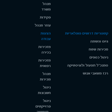
מנהל
משרד
פקידות
עוזר מנהל
קטגוריות דרושים פופלאריות
הצעות
עבודה
גיוס והשמה
מזכירות
מכירות שטח
בכירה
ניהול כספים
מזכירות
סמנכ"ל תפעול ולוגיסטיקה
רפואית
רכז משאבי אנוש
מנהל
מכירות
ניהול
חשבונות
ניהול
פרוייקטים
- תעשייה