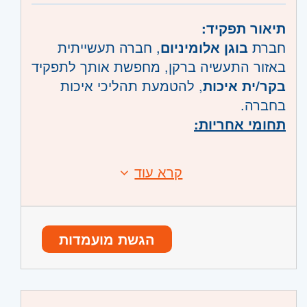
תיאור תפקיד:
חברת
בוגן אלומיניום
, חברה תעשייתית
באזור התעשיה ברקן, מחפשת אותך לתפקיד
בקר/ית איכות
, להטמעת תהליכי איכות
בחברה.
תחומי אחריות:
הטמעת נהלים ובקרה על יישומם
קרא עוד
בפועל.
ביצוע ביקורות איכות ברצפת הייצור
דרישות:
(ביקור באתרי הבניה של החברה).
הגשת מועמדות
מעקב ובקרה על תהליכי קבלה של
יכולת קריאת שרטוטים.
חומרי גלם וספקים.
אחריות אישית גבוהה.
רישום, מעקב וטיפול באי התאמות.
פדנטיות ויכולת ירידה לפרטים, סדר,
בדיקת איכות התיעוד, הטפסים