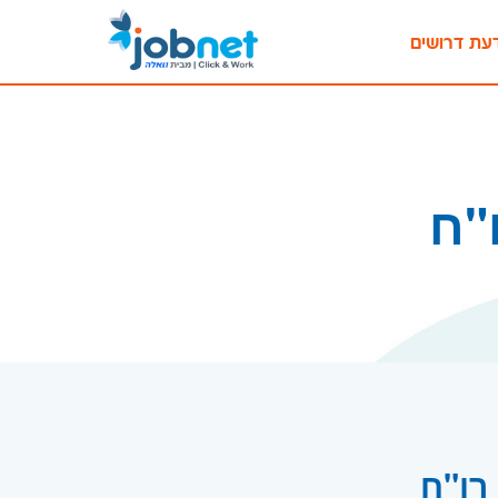
עת דרושים
"ח
רו"ח