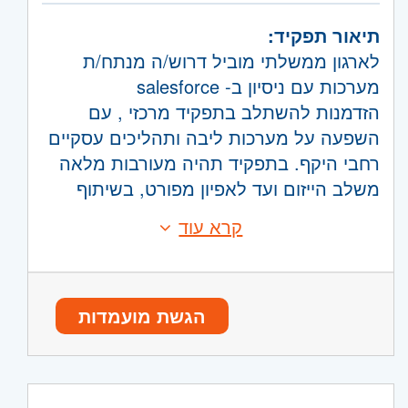
נדרשת ניידות וזמינות מעבר לשעות השירות
אזור:
מרכז
- תל אביב, פתח תקווה, רמת גן
תיאור תפקיד:
נדרש לעבור סיווג ביטחוני .
וגבעתיים, בקעת אונו וגבעת שמואל, חולון
לארגון ממשלתי מוביל דרוש/ה מנתח/ת
ובת-ים
מערכות עם ניסיון ב- salesforce
ירושלים
- ירושלים, יהודה ושומרון, בית שמש
הזדמנות להשתלב בתפקיד מרכזי , עם
השפלה
- ראשון לציון ונס- ציונה, רמלה לוד,
השפעה על מערכות ליבה ותהליכים עסקיים
רחובות, יבנה
רחבי היקף. בתפקיד תהיה מעורבות מלאה
משלב הייזום ועד לאפיון מפורט, בשיתוף
צוותי פיתוח, UX ובדיקות.
קרא עוד
דרישות:
תיאור תפקיד
ניסיון של 5 שנים ומעלה בניתוח ואפיון
• אפיון מערכות מקצה לקצה
מערכות
• כתיבת מסמכי אפיון לתהליכים עסקיים
• ניסיון באיסוף דרישות וניתוח צרכים
• כתיבת Use Cases במערכות ניהול
הגשת מועמדות
• ניסיון באפיון מערכות Salesforce
• אפיון דרישות משלב הייזום ועד לאפיון
• ניסיון של שנתיים ומעלה בעבודה מול צוותי
מפורט
פיתוח ובדיקות
• עבודה מול צוותי פיתוח, UX ובדיקות
• ניסיון באפיון מערכות מרובות משתמשים