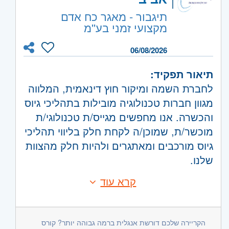
קוד משרה:
JB-01718
תיגבור - מאגר כח אדם
מקצועי זמני בע''מ
אזור:
מרכז
- חולון ובת-ים
ירושלים
- ירושלים, יהודה ושומרון, בית שמש
06/08/2026
תיאור תפקיד:
לחברת השמה ומיקור חוץ דינאמית, המלווה
מגוון חברות טכנולוגיה מובילות בתהליכי גיוס
והכשרה. אנו מחפשים מגייס/ת טכנולוגי/ת
מוכשר/ת, שמוכן/ה לקחת חלק בליווי תהליכי
גיוס מורכבים ומאתגרים ולהיות חלק מהצוות
שלנו.
משרה מלאה בתל אביב
קרא עוד
דרישות:
תיאור התפקיד:
ניסיון בגיוס טכנולוגי – יתרון משמעותי.
איתור ואבחון מועמדים/ות בהתאם לדרישות
הקריירה שלכם דורשת אנגלית ברמה גבוהה יותר? קורס
בוגר/ת תואר ראשון במדעי ההתנהגות,