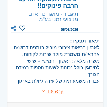
הרבה פינוקים!!
תיגבור - מאגר כח אדם
מקצועי זמני בע''מ
06/08/2026
תיאור תפקיד:
לארגון בריאות ציבורי מוביל בנתניה דרוש/ה
אחראי/ת משמרת מוקד שירות לקוחות.
משרה מלאה: ראשון - חמישי + שישי
לסירוגין כולל נכונות לשעות נוספות במידת
הצורך
עבודה משמעותית של עזרה לזולת בארגון
בריאות ציבורי!
קרא עוד
דרישות:
יציבות תעסוקתית! עם הרבה פינוקים!!!
מה אנחנו מחפשים?
חושבים שאתם/ן מתאימים/ות? שלחו קוח
מועמדים/ות עם רקע כנציג/ה בכיר/ה /