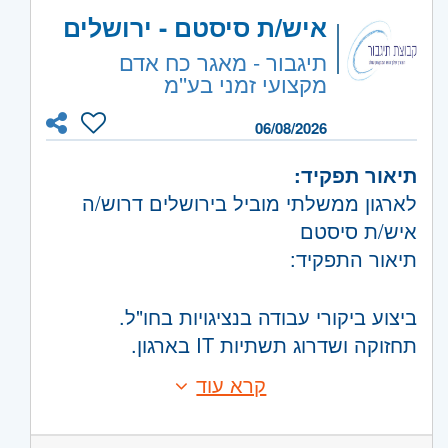
ניסיון בפיתוח net core.- וב web C#
איש/ת סיסטם - ירושלים
היקף משרה:
משרה מלאה
ניסיון בפיתוח MicroServices
תיגבור - מאגר כח אדם
ניסיון ב- MongoDB
קוד משרה:
JB-01681
מקצועי זמני בע''מ
אזור:
מרכז
- תל אביב, פתח תקווה, רמת גן
06/08/2026
וגבעתיים, בקעת אונו וגבעת שמואל, חולון
ובת-ים
תיאור תפקיד:
ירושלים
- ירושלים, יהודה ושומרון, בית שמש
לארגון ממשלתי מוביל בירושלים דרוש/ה
השפלה
- ראשון לציון ונס- ציונה
איש/ת סיסטם
תיאור התפקיד:
ביצוע ביקורי עבודה בנציגויות בחו"ל.
תחזוקה ושדרוג תשתיות IT בארגון.
ניהול גיבויים ותפעול שוטף של המערכות.
קרא עוד
הקמת שרתים, מערכי אחסון ווירטואליזציה.
דרישות:
הטמעת מערכות טכנולוגיות חדשות בארגון.