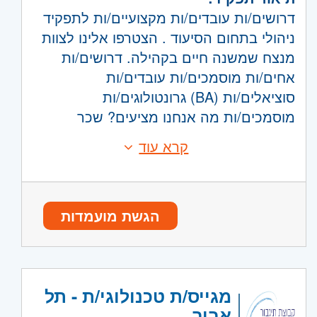
דרושים/ות עובדים/ות מקצועיים/ות לתפקיד
ניהולי בתחום הסיעוד . הצטרפו אלינו לצוות
מנצח שמשנה חיים בקהילה. דרושים/ות
אחים/ות מוסמכים/ות עובדים/ות
סוציאלים/ות (BA) גרונטולוגים/ות
מוסמכים/ות מה אנחנו מציעים? שכר
מתגמל ותנאים מעולים +אופציה רכב צמוד
קרא עוד
דרישות:
+פנסיה + בונוסים הזדמנות לעשייה
רוסית- יתרון תואר ראשון במקצועות הבאים
משמעותית עם אוכלוסיית הגיל השלישי
חובה: עבודה סוציאלית/ גרנטולוגיה/ אח/ות
היקף המשרה: משרה מלאה. העתיד
מוסמך/ת/ יעוץ גרונטולוגי/ ניהול בתי
המקצועי שלך מתחיל כאן אצלנו!
הגשת מועמדות
אבות/פיזיותרפיה/ריפוי בעיסוק רישיון נהיגה -
חובה. נכונות לעבודה משולבת שטח ומשרד.
המשרה מיועדת לנשים ולגברים כאחד.
מגייס/ת טכנולוגי/ת - תל
היקף משרה:
משרה מלאה
אביב