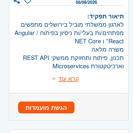
06/08/2026
תיאור תפקיד:
לארגון ממשלתי מוביל בירושלים מחפשים
מפתחים/ות בעלי/ות ניסיון בפיתוח Angular /
React־ ו NET Core
משרה מלאה
תכנון, פיתוח ותחזוקת ממשקי REST API
וארכיטקטורת Microservices
עבודה בסביבת ענן, תוך הקפדה על אבטחת
קרא עוד
דרישות:
מידע, זמינות גבוהה ויכולת גדילה scalability
ניסיון נדרש: ניסיון מעל 4 שנים.
פיתוח ממשקים רספונסיביים ונגישים
נסיון בפיתוח ספריות קליינט מתקדמות -
בהתאם לתקני HTML, CSS, JS
react או angular
עבודה עם MongoDB
הגשת מועמדות
ניסיון בפיתוח בסביבת ענן
ניסיון עם ,responsive web design JS,
CSS, HTML