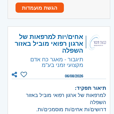
ונחזור אליכם בהקדם.
אחראי/ת משמרת במוקדי שירות! - חובה!
הגשת מועמדות
כושר ביטוי טוב בכתב ובעל פה
בעלי/ות יכולת למידה, אחריות רצינות
ומחויבות
יחסי אנוש טובים
אחים/יות למרפאות של
היקף משרה:
משרה מלאה
ארגון רפואי מוביל באזור
קוד משרה:
232618
השפלה
אזור:
שרון
- חדרה וזכרון יעקב, נתניה ועמק
תיגבור - מאגר כח אדם
מקצועי זמני בע''מ
חפר
06/08/2026
תיאור תפקיד:
למרפאות של ארגון רפואי מוביל באזור
השפלה
דרושים/ות אחים/ות מוסמכים/ות.