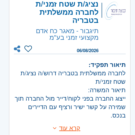
נציג/ת שטח זמני/ת
• הכנת מפרטי דרישות, אפיון עיצוב ומפרטי
היקף משרה:
משרה מלאה
• ניסיון בעבודה במתודולוגיות Agile
לחברה ממשלתית
תוכנה
• היכרות עם בסיסי נתונים
קוד משרה:
231948
בטבריה
• ליווי פיתוח, תיעוד וביצוע מבחני קבלה
• ניסיון באפיון Web Services ו-API
אזור:
מרכז
- תל אביב, פתח תקווה, רמת גן
תיגבור - מאגר כח אדם
מקצועי זמני בע''מ
וגבעתיים, בקעת אונו וגבעת שמואל, חולון
ובת-ים
06/08/2026
ירושלים
- ירושלים, יהודה ושומרון, בית שמש
השפלה
- ראשון לציון ונס- ציונה, רמלה לוד,
תיאור תפקיד:
רחובות, יבנה
לחברה ממשלתית בטבריה דרוש/ה נציג/ת
שטח זמני/ת
תיאור המשרה:
ייצוג החברה בפני לקוח/דייר מול החברה תוך
שמירה על קשר ישיר ורציף עם הדיירים
בנכס.
אספקת כלל השירותים שבאחריות החברה
קרא עוד
דרישות:
לספק ללקוחותיה