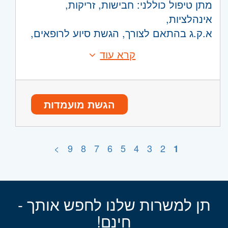
מתן טיפול כוללני: חבישות, זריקות,
אינהלציות,
א.ק.ג בהתאם לצורך, הגשת סיוע לרופאים,
לקיחת דם וחלוקת תרופות.
קרא עוד
דרישות:
היקף משרה: בהתאם לשעות פעילות
אח/ות מוסמכת - חובה,
הסניפים
בעל/ת תואר ראשון בסיעוד
הגשת מועמדות
היקף משרה:
משרה חלקית
,
משמרות
קוד משרה:
232811
אזור:
2
השפלה
3
4
5
6
7
8
9
>
- ראשון לציון ונס- ציונה, רמלה
1
לוד
תן למשרות שלנו לחפש אותך -
חינם!