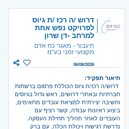
• יכולת ניתוח ועיבוד נתונים.
• כתיבת סקריפטים ב-Python להסבה חצי
• יכולת כתיבה ויישום של תהליכי הסבה
קוד משרה:
231790
אוטומטית או אוטומטית של קבצי CAD.
דרוש /ה רכז /ת גיוס
אוטומטיים.
• בקרת איכות לתוצרים.
אזור:
מרכז
- תל אביב, פתח תקווה, רמת גן
לפרויקט נפש אחת
• ניתוח ועיבוד נתונים ממקורות מידע
וגבעתיים, בקעת אונו וגבעת שמואל, חולון
למרחב -דן שרון
מגוונים.
ובת-ים
תיגבור - מאגר כח אדם
• קליטת מידע בבסיס הנתונים בהתאם
השפלה
- ראשון לציון ונס- ציונה
מקצועי זמני בע''מ
למפרט ולדרישות המערכות.
• עבודה בצוות רב תחומי לשיפור וייעול
06/08/2026
תהליכי ושיטות עבודה
תיאור תפקיד:
דרוש/ה רכז/ת גיוס הכוללת פרסום ברשתות
חברתיות ובאתרי דרושים, ראש גדול בגיוסים
וחשיבה יצירתית למציאת עובדים מתאימים,
ביצוע ראיונות עבודה, קשר רציף עם
העובדים לאחר תהליך תחילת העסקה.
נדרשת רגישות ויכולת הכלה, עם ברק