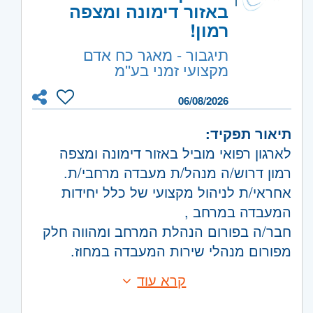
- תמיכה וסיוע למוקד בפתרון תקלות בדרג
וגבעתיים, בקעת אונו וגבעת שמואל, חולון
באזור דימונה ומצפה
2.
ובת-ים, מודיעין, שוהם
רמון!
- חיבור/ניתוק נקודות תקשורת בכלל המבנים
השפלה
- ראשון לציון ונס- ציונה, רמלה לוד,
תיגבור - מאגר כח אדם
במפעל.
רחובות, יבנה
מקצועי זמני בע''מ
- הגדרה, אפיון וכתיבת נהלי עבודה בנושא
עדכוני גרסאות תקשורת, מתגים והפעלת כלי
06/08/2026
ניטור.
תיאור תפקיד:
לארגון רפואי מוביל באזור דימונה ומצפה
רמון דרוש/ה מנהל/ת מעבדה מרחבי/ת.
אחראי/ת לניהול מקצועי של כלל יחידות
המעבדה במרחב ,
חבר/ה בפורום הנהלת המרחב ומהווה חלק
מפורום מנהלי שירות המעבדה במחוז.
ניהול המשאב האנושי והמקצועי במעבדות
קרא עוד
דרישות:
במרחב .
תואר ראשון במדעי המעבדה הרפואית /
אחריות על אבטחת האיכות שמירה והטמעה