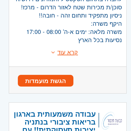
סוכן/ת מכירות שטח לאזור הדרום - מרכז!
ניסיון מתפקיד ותחום זהה - חובה!!
היקף משרה:
משרה מלאה: ימים א-ה’ 08:00 - 17:00
נסיעות בכל הארץ
קרא עוד
דרישות:
ניסיון מתחום זהה - חובה!
היקף משרה:
משרה מלאה
הגשת מועמדות
קוד משרה:
232778
אזור:
מרכז
- פתח תקווה, חולון ובת-ים
דרום
- אשדוד, קרית גת, אשקלון, קרית
עבודה משמעותית בארגון
מלאכי
בריאות ציבורי בנתניה
השפלה
- ראשון לציון ונס- ציונה, רחובות,
יציבות תעסוקתית!! עם
יבנה