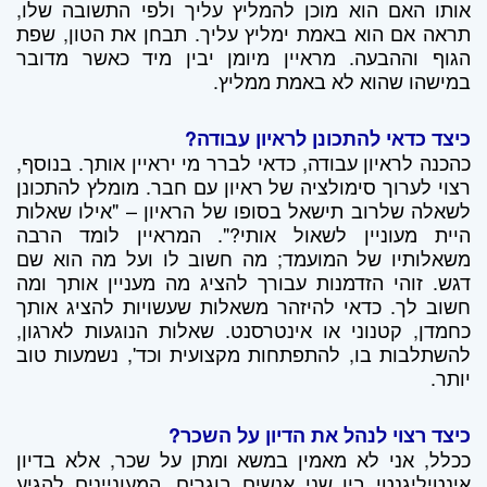
אותו האם הוא מוכן להמליץ עליך ולפי התשובה שלו,
תראה אם הוא באמת ימליץ עליך. תבחן את הטון, שפת
הגוף וההבעה. מראיין מיומן יבין מיד כאשר מדובר
במישהו שהוא לא באמת ממליץ.
כיצד כדאי להתכונן לראיון עבודה?
כהכנה לראיון עבודה, כדאי לברר מי יראיין אותך. בנוסף,
רצוי לערוך סימולציה של ראיון עם חבר. מומלץ להתכונן
לשאלה שלרוב תישאל בסופו של הראיון – "אילו שאלות
היית מעוניין לשאול אותי?". המראיין לומד הרבה
משאלותיו של המועמד; מה חשוב לו ועל מה הוא שם
דגש. זוהי הזדמנות עבורך להציג מה מעניין אותך ומה
חשוב לך. כדאי להיזהר משאלות שעשויות להציג אותך
כחמדן, קטנוני או אינטרסנט. שאלות הנוגעות לארגון,
להשתלבות בו, להתפתחות מקצועית וכד', נשמעות טוב
יותר.
כיצד רצוי לנהל את הדיון על השכר?
ככלל, אני לא מאמין במשא ומתן על שכר, אלא בדיון
אינטיליגנטי בין שני אנשים בוגרים, המעוניינים להגיע