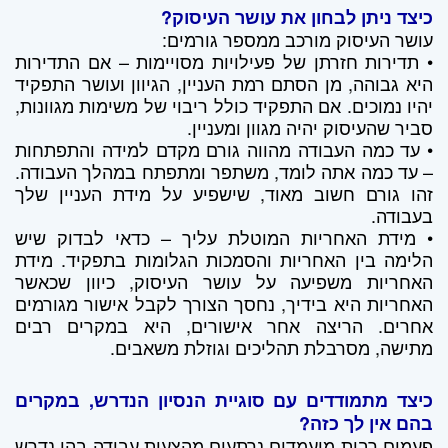
כיצד ניתן לבחון את עושר העיסוק?
עושר העיסוק מורכב ממספר גורמים:
• תדירות חזרתן של פעילויות מסויימות – אם התדירות
היא גבוהה, מן הסתם רמת העניין, הגיוון ועושר התפקיד
יהיו נמוכים. אם התפקיד כולל ריבוי של משימות מגוונות,
סביר שהעיסוק יהיה מגוון ומעניין.
• עד כמה העבודה מהווה גורם מקדם למידה והתפתחות
– עד כמה אתה לומד, משתפר ומתפתח במהלך העבודה.
זהו גורם חשוב מאוד, שישפיע על מידת העניין שלך
בעבודה.
• מידת האחריות המוטלת עליך – כדאי לבדוק שיש
הלימה בין האחריות והסמכות הגלומות בתפקיד. מידת
האחריות משפיעה על עושר העיסוק, כיוון שכאשר
האחריות היא בידיך, נחסך הצורך לקבל אישור מגורמים
אחרים. הריצה אחר אישורים, היא במקרים רבים
מתישה, מסרבלת תהליכים וגוזלת משאבים.
כיצד מתמודדים עם סוגיית הנסיון הנדרש, במקרים
בהם אין לך כזה?
פעמים רבות מועמדים נרתעים מהצעות עבודה בהן נדרש