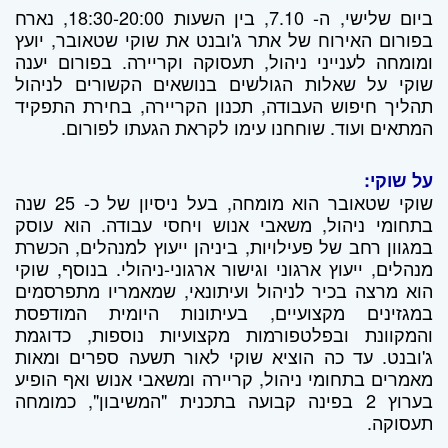
ביום שלישי, ה- 7.10, בין השעות 18:30-20:00, נארח
בפורום האירוח של אתר ג'ובנט את שוקי שטאובר, יועץ
ומומחה לענייני ניהול, תעסוקה וקריירה. בפורום יענה
שוקי על שאלות הגולשים בנושאים הקשורים לניהול
תהליך חיפוש העבודה, תכנון הקריירה, בחירת התפקיד
המתאים ועוד. שוחחנו עימו לקראת הגעתו לפורום.
על שוקי:
שוקי שטאובר הוא מומחה, בעל ניסיון של כ- 25 שנה
בתחומי ניהול, משאבי אנוש ויחסי עבודה. הוא עוסק
במגוון רחב של פעילויות, ביניהן ייעוץ למנהלים, הכשרת
מנהלים, ייעוץ ארגוני וגישור ארגוני-ניהולי. בנוסף, שוקי
הוא מרצה בכיר לניהול ועיתונאי, שמאמריו מתפרסמים
במגזינים מקצועיים, בעיתונות היומית המודפסת
והמקוונת ובפלטפורמות מקצועיות נוספות, כדוגמת
ג'ובנט. עד כה הוציא שוקי לאור תשעה ספרים ומאות
מאמרים בתחומי ניהול, קריירה ומשאבי אנוש ואף הופיע
בערוץ 2 בפינה קבועה בתכנית "המשיבון", כמומחה
תעסוקה.