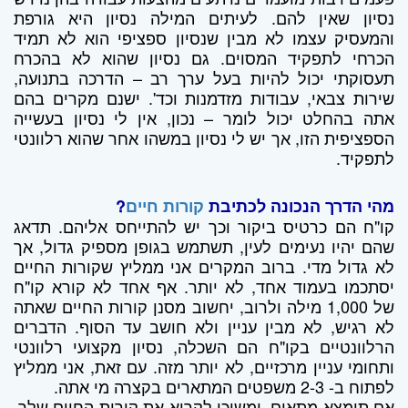
נסיון שאין להם. לעיתים המילה נסיון היא גורפת
והמעסיק עצמו לא מבין שנסיון ספציפי הוא לא תמיד
הכרחי לתפקיד המסוים. גם נסיון שהוא לא בהכרח
תעסוקתי יכול להיות בעל ערך רב – הדרכה בתנועה,
שירות צבאי, עבודות מזדמנות וכד'. ישנם מקרים בהם
אתה בהחלט יכול לומר – נכון, אין לי נסיון בעשייה
הספציפית הזו, אך יש לי נסיון במשהו אחר שהוא רלוונטי
לתפקיד.
מהי הדרך הנכונה לכתיבת
קורות חיים
?
קו"ח הם כרטיס ביקור וכך יש להתייחס אליהם. תדאג
שהם יהיו נעימים לעין, תשתמש בגופן מספיק גדול, אך
לא גדול מדי. ברוב המקרים אני ממליץ שקורות החיים
יסתכמו בעמוד אחד, לא יותר. אף אחד לא קורא קו"ח
של 1,000 מילה ולרוב, יחשוב מסנן קורות החיים שאתה
לא רגיש, לא מבין עניין ולא חושב עד הסוף. הדברים
הרלוונטיים בקו"ח הם השכלה, נסיון מקצועי רלוונטי
ותחומי עניין מרכזיים, לא יותר מזה. עם זאת, אני ממליץ
לפתוח ב- 2-3 משפטים המתארים בקצרה מי אתה.
אם תימצא מתאים, ימשיכו לקרוא את קורות החיים שלך.