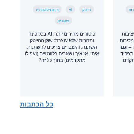
רות
הייטק
AI
בינה מלאכותית
פיטורים
ציבות
פיטורים מהירים יותר, AI בכל פינה
כירות,
ותחרות שלא עוצרת: שוק ההייטק
– וגם
השתנה, והעובדים צריכים להשתנות
תפקיד
איתו. אז איך נשארים רלוונטיים (ואפילו
תקדם
מתקדמים) בתוך כל זה?
כל הכתבות