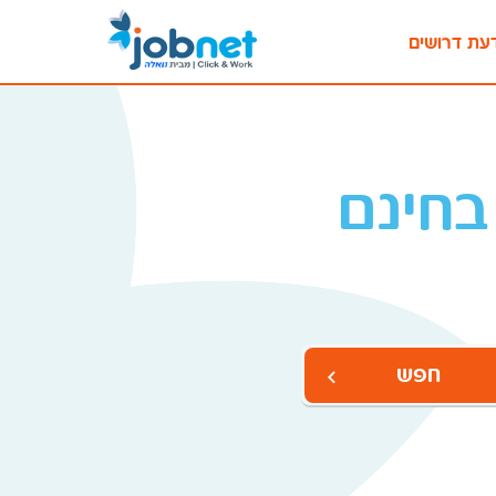
עת דרושים
בחינם
חפש