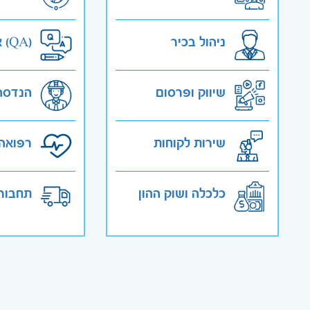
ניהול בכיר
אבטחת איכות (QA)
שיווק ופרסום
הנדסה
שירות לקוחות
רפואה 
כלכלה ושוק ההון
תחבורה