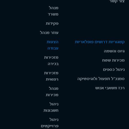
צור קשר
מנהל
משרד
פקידות
עוזר מנהל
קטגוריות דרושים פופלאריות
הצעות
עבודה
גיוס והשמה
מזכירות
מכירות שטח
בכירה
ניהול כספים
מזכירות
סמנכ"ל תפעול ולוגיסטיקה
רפואית
רכז משאבי אנוש
מנהל
מכירות
ניהול
חשבונות
ניהול
פרוייקטים