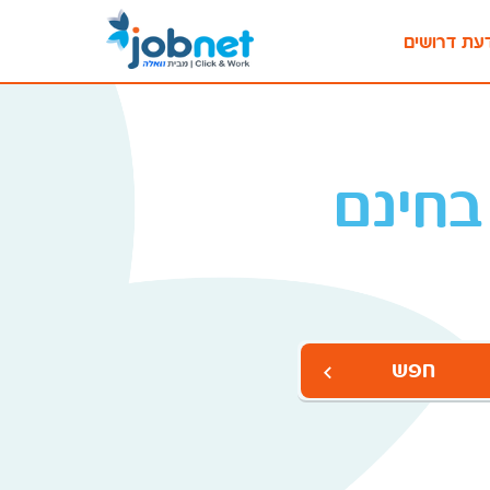
עת דרושים
בחינם
חפש