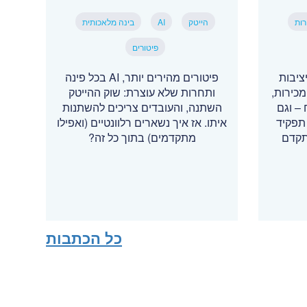
רות
הייטק
AI
בינה מלאכותית
פיטורים
ציבות
פיטורים מהירים יותר, AI בכל פינה
כירות,
ותחרות שלא עוצרת: שוק ההייטק
– וגם
השתנה, והעובדים צריכים להשתנות
תפקיד
איתו. אז איך נשארים רלוונטיים (ואפילו
תקדם
מתקדמים) בתוך כל זה?
כל הכתבות