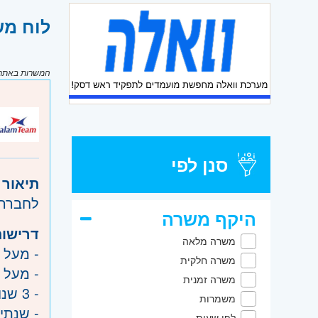
לוח משרות ד
המשרות באתר מ
סנן לפי
תיאור 
לחברה גדולה
היקף משרה
דרישות
משרה מלאה
- מעל 5 שנות ניסיון בפיתוח Java עם Spring/Spring Boot
משרה חלקית
- מעל 5 שנות ניסיון בעבודה בסביבת AWS
משרה זמנית
- 3 שנות ניסיון בפיתוח Angular/React/VueJS
משמרות
- שנתיים ניסי
לפי שעות