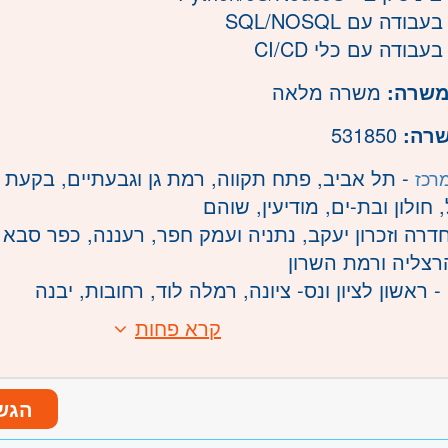
עבודה עם SQL/NOSQL
 בעבודה עם כלי CI/CD
משרה:
משרה מלאה
שרה:
531850
- תל אביב, פתח תקווה, רמת גן וגבעתיים, בקעת א
רכז
חולון ובת-ים, מודיעין, שוהם
דרה וזכרון יעקב, נתניה ועמק חפר, רעננה, כפר סבא 
הרצליה ורמת השרון
- ראשון לציון ונס- ציונה, רמלה לוד, רחובות, יבנה
קרא פחות
הגש