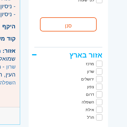
- ניסיון ב
- ניסיון
היקף 
קוד מ
אזור:
מ
אזור בארץ
שמואל, 
מרכז
- ח
שרון
שרון
העין, 
ירושלים
השפלה
צפון
דרום
השפלה
אילת
חו"ל