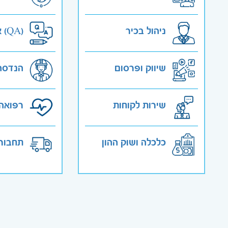
ניהול בכיר
אבטחת איכות (QA)
שיווק ופרסום
הנדסה
שירות לקוחות
רפואה 
כלכלה ושוק ההון
תחבורה