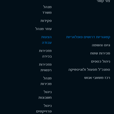
צור קשר
מנהל
משרד
פקידות
עוזר מנהל
קטגוריות דרושים פופלאריות
הצעות
עבודה
גיוס והשמה
מזכירות
מכירות שטח
בכירה
ניהול כספים
מזכירות
סמנכ"ל תפעול ולוגיסטיקה
רפואית
רכז משאבי אנוש
מנהל
מכירות
ניהול
חשבונות
ניהול
פרוייקטים