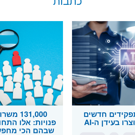
כתבות
תפקידים חדשים
131,000 משר
רו בעידן ה-AI
פנויות: אלו התחו
שבהם הכי מחפש