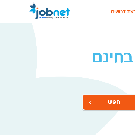
עת דרושים
בחינם
חפש