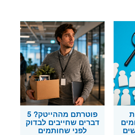
ות
פוטרתם מההייטק? 5
מים
דברים שחייבים לבדוק
ים
לפני שחותמים