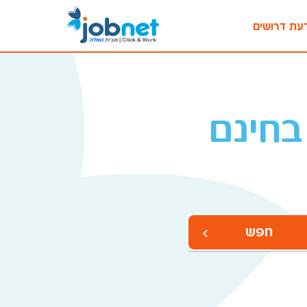
עת דרושים
בחינם
חפש