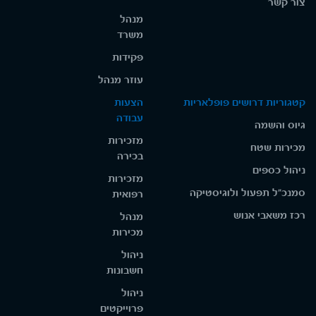
צור קשר
מנהל
משרד
פקידות
עוזר מנהל
קטגוריות דרושים פופלאריות
הצעות
עבודה
גיוס והשמה
מזכירות
מכירות שטח
בכירה
ניהול כספים
מזכירות
סמנכ"ל תפעול ולוגיסטיקה
רפואית
רכז משאבי אנוש
מנהל
מכירות
ניהול
חשבונות
ניהול
פרוייקטים