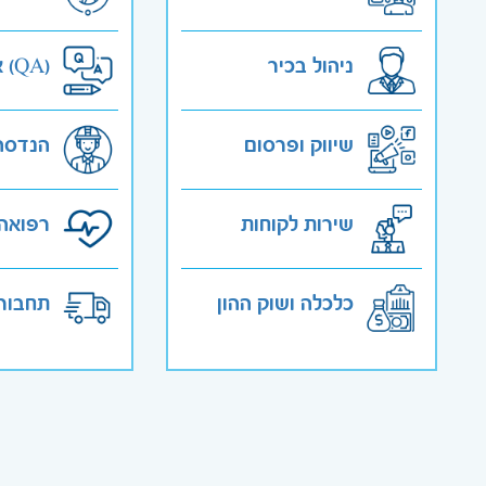
ניהול בכיר
אבטחת איכות (QA)
שיווק ופרסום
הנדסה
שירות לקוחות
רפואה 
כלכלה ושוק ההון
תחבורה