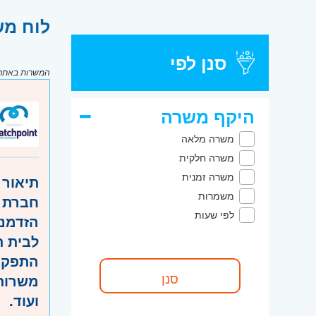
לוח מש
סנן לפי
המשרות באתר מ
היקף משרה
משרה מלאה
משרה חלקית
משרה זמנית
תיאור 
משמרות
חברת MATCHPOINT מחפשת רכז/ת גיוס טכנולו
לפי שעות
הזדמנו
לבית ת
התפקיד
משרות 
ועוד.