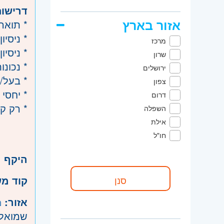
דרישות
אזור בארץ
* תואר 
* ניסיו
מרכז
* ניסיו
שרון
* נכונ
ירושלים
* בעל/ת
צפון
* יחסי 
דרום
* רק קו
השפלה
אילת
חו"ל
היקף 
קוד מ
אזור:
מ
שמואל, 