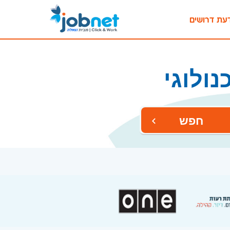
עת דרושים
ולוגי
חפש