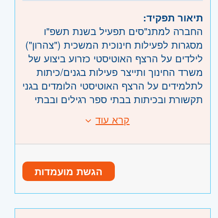
השפלה
- ראשון לציון ונס- ציונה, רמלה לוד,
תיאור תפקיד:
רחובות, יבנה
החברה למתנ"סים תפעיל בשנת תשפ"ו
מסגרות לפעילות חינוכית המשכית ("צהרון")
לילדים על הרצף האוטיסטי כזרוע ביצוע של
משרד החינוך ותייצר פעילות בגנים/כיתות
לתלמידים על הרצף האוטיסטי הלומדים בגני
תקשורת ובכיתות בבתי ספר רגילים ובבתי
ספר כוללניים
קרא עוד
דרישות:
תיאור התפקיד:
תנאי סף
רכז/ת מתכלל/ת יהיה אמון על איתור פערי
תואר ראשון חובה, רצוי בתחום ארגון ו/או
כוח אדם, מיון, סינון והשלמת איושי תקינה
ניהול משאבי אנוש: עדיפות לבעלי תואר שני.
בניית אסטרטגיית גיוס מאפס, יישום והוצאה
הגשת מועמדות
יתרון להכשרות ו/או לקורסים מקצועיים
שלה לפועל
רלוונטיים.
הובלת תהליכי גיוס מטה מקצה לקצה
כישורים נדרשים
הגדרת תפקיד, סינון קורות חיים וראיונות
ניסיון של שנתיים בעולמות הגיוס מארגון