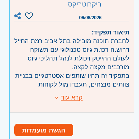
ריקרוטריקס
ליווי תהליכי התייעלות
אזור:
שרון
- נתניה ועמק חפר
דרום
- אשדוד, קרית גת, באר שבע, דימונה,
06/08/2026
אשקלון, קרית מלאכי, ערד וים המלח
תיאור תפקיד:
השפלה
- ראשון לציון ונס- ציונה
לחברת תוכנה מובילה בתל אביב רמת החייל
אילת
- אילת והערבה
דרוש.ה רכז.ת גיוס טכנולוגי עם תשוקה
לעולם ההייטק ויכולת לנהל תהליכי גיוס
מורכבים מקצה לקצה.
בתפקיד זה תהיו שותפים אסטרטגיים בבניית
צוותים מנצחים, תעבדו מול לקוחות
ומנהלים, תובילו תהליכי גיוס לתפקידי פיתוח
קרא עוד
דרישות:
תוכנה ותחומים טכנולוגיים נוספים.
לפחות שנה ניסיון בגיוס טכנולוגי – חובה.
מה כולל התפקיד?
תואר ראשון רלוונטי (משאבי
ניהול תהליכי גיוס טכנולוגיים מקצה לקצה –
אנוש/פסיכולוגיה/מנהל עסקים או תחום
אפיון צרכים, פרסום משרות, סורסינג,
הגשת מועמדות
אחר) – חובה.
ראיונות והובלת תהליכים מול מועמדים