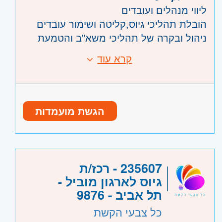
ליווי מנהלים ועובדים
הובלת תהליכי גיוס,קליטה ושימור עובדים
ניהול ובקרה של תהליכי משא"ב והטמעת
נוהלים
קרא עוד
דרישות:
הפקת דוחו"ת וניתוח נתונים
נסיון קודם - חובה
עבודה מרובה עם אקסל
נסיון בעבודה בחברות גדולות מעל 250 איש-
חובה
הגשת מועמדות
שליטה מלאה באקסל כולל נוסחאות
נסיון בעב' עם אוכלוסיית עובדי כפיים- יתרון
משמעותי
היקף משרה:
משרה מלאה
235607 - רכז/ת
גיוס לארגון מוביל -
קוד משרה:
JB-00458
תל אביב - 9876
אזור:
מרכז
- תל אביב, פתח תקווה, רמת גן
כל צבעי הקשת
וגבעתיים, בקעת אונו וגבעת שמואל, חולון