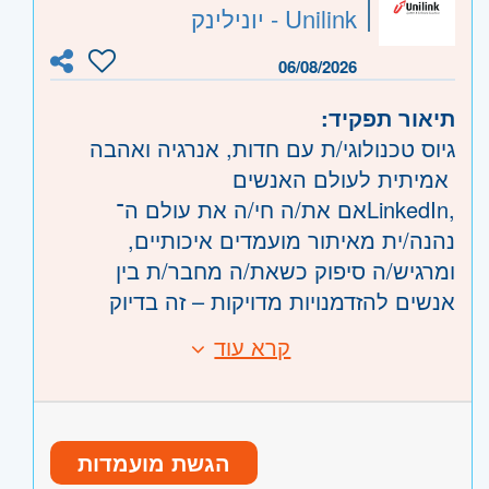
ויכולת עבודה בצוות.
קוד משרה:
233672
Unilink - יונילינק
אזור:
מרכז
- תל אביב, פתח תקווה, רמת גן
06/08/2026
וגבעתיים, בקעת אונו וגבעת שמואל, חולון
תיאור תפקיד:
ובת-ים, מודיעין, שוהם
גיוס טכנולוגי/ת עם חדות, אנרגיה ואהבה
שרון
- רעננה, כפר סבא והוד השרון, ראש
אמיתית לעולם האנשים
העין, הרצליה ורמת השרון
אם את/ה חי/ה את עולם ה־LinkedIn,
השפלה
- ראשון לציון ונס- ציונה, רמלה לוד,
נהנה/ית מאיתור מועמדים איכותיים,
רחובות, יבנה
ומרגיש/ה סיפוק כשאת/ה מחבר/ת בין
אנשים להזדמנויות מדויקות – זה בדיוק
המקום שלך.
קרא עוד
דרישות:
מה בתפקיד?
מה מחכה לך אצלנו?
איתור ומיון מועמדים לתפקידים טכנולוגיים
משרה מלאה בסביבה טכנולוגית צעירה,
באמצעות LinkedIn, מערכות גיוס וכלי
דינמית ומתקדמת
סורסינג מתקדמים
הגשת מועמדות
משרדים נוחים ומודרניים עם נגישות גבוהה
עבודה שוטפת עם מאגרי מועמדים וניהול