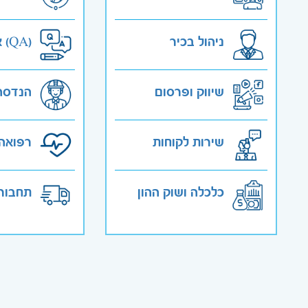
ניהול בכיר
אבטחת איכות (QA)
שיווק ופרסום
הנדסה
שירות לקוחות
רפואה 
כלכלה ושוק ההון
תחבורה