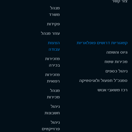
צור קשר
מנהל
משרד
פקידות
עוזר מנהל
קטגוריות דרושים פופלאריות
הצעות
עבודה
גיוס והשמה
מזכירות
מכירות שטח
בכירה
ניהול כספים
מזכירות
סמנכ"ל תפעול ולוגיסטיקה
רפואית
רכז משאבי אנוש
מנהל
מכירות
ניהול
חשבונות
ניהול
פרוייקטים