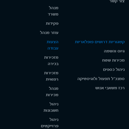
צור קשר
מנהל
משרד
פקידות
עוזר מנהל
קטגוריות דרושים פופלאריות
הצעות
עבודה
גיוס והשמה
מזכירות
מכירות שטח
בכירה
ניהול כספים
מזכירות
סמנכ"ל תפעול ולוגיסטיקה
רפואית
רכז משאבי אנוש
מנהל
מכירות
ניהול
חשבונות
ניהול
פרוייקטים