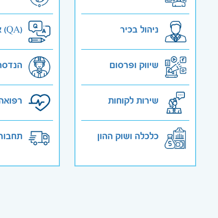
ניהול בכיר
אבטחת איכות (QA)
שיווק ופרסום
הנדסה
שירות לקוחות
רפואה 
כלכלה ושוק ההון
תחבורה