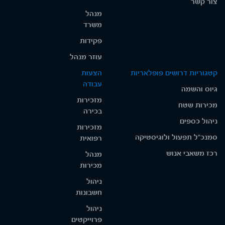
צור קשר
מנהל
משרד
פקידות
עוזר מנהל
קטגוריות דרושים פופלאריות
הצעות
עבודה
גיוס והשמה
מזכירות
מכירות שטח
בכירה
ניהול כספים
מזכירות
סמנכ"ל תפעול ולוגיסטיקה
רפואית
רכז משאבי אנוש
מנהל
מכירות
ניהול
חשבונות
ניהול
פרוייקטים