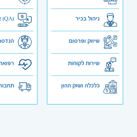
ניהול בכיר
אבטחת איכות (QA)
שיווק ופרסום
הנדסה
שירות לקוחות
רפואה 
כלכלה ושוק ההון
תחבורה