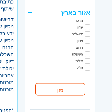
כתיבת 
שיתוף 
אזור בארץ
דרישות
מרכז
ניסיון של 3+ שנים כמבקר.ת איכות במפ
שרון
ידע בק
ירושלים
ניסיון עם CMM ותוכנות מדידה – 
צפון
הבנה בתקנ
דרום
השכלה 
השפלה
דיוק, י
אילת
יכולת 
חו"ל
אחריות
מוכנות
מוכנות
*הפניה