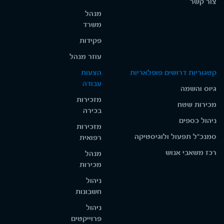
צור קשר
מנהל
משרד
פקידות
עוזר מנהל
קטגוריות דרושים פופלאריות
הצעות
עבודה
גיוס והשמה
מזכירות
מכירות שטח
בכירה
ניהול כספים
מזכירות
סמנכ"ל תפעול ולוגיסטיקה
רפואית
רכז משאבי אנוש
מנהל
מכירות
ניהול
חשבונות
ניהול
פרוייקטים