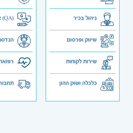
ניהול בכיר
אבטחת איכות (QA)
שיווק ופרסום
הנדסה
שירות לקוחות
רפואה 
כלכלה ושוק ההון
תחבורה