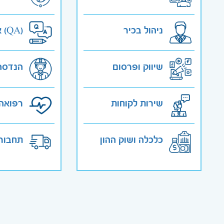
ניהול בכיר
אבטחת איכות (QA)
שיווק ופרסום
הנדסה
שירות לקוחות
רפואה 
כלכלה ושוק ההון
תחבורה