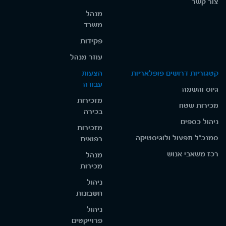
צור קשר
מנהל
משרד
פקידות
עוזר מנהל
קטגוריות דרושים פופלאריות
הצעות
עבודה
גיוס והשמה
מזכירות
מכירות שטח
בכירה
ניהול כספים
מזכירות
סמנכ"ל תפעול ולוגיסטיקה
רפואית
רכז משאבי אנוש
מנהל
מכירות
ניהול
חשבונות
ניהול
פרוייקטים