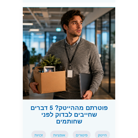
פוטרתם מההייטק? 5 דברים
שחייבים לבדוק לפני
שחותמים
הייטק
פיטורים
אופציות
זכויות