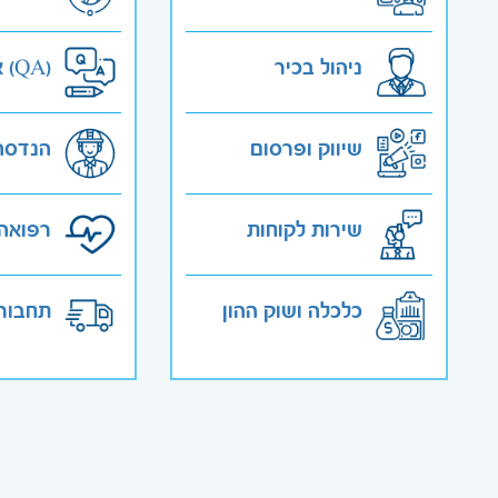
ניהול בכיר
אבטחת איכות (QA)
שיווק ופרסום
הנדסה
שירות לקוחות
רפואה 
כלכלה ושוק ההון
תחבורה