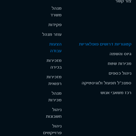
צור קשר
מנהל
משרד
פקידות
עוזר מנהל
קטגוריות דרושים פופלאריות
הצעות
עבודה
גיוס והשמה
מזכירות
מכירות שטח
בכירה
ניהול כספים
מזכירות
סמנכ"ל תפעול ולוגיסטיקה
רפואית
רכז משאבי אנוש
מנהל
מכירות
ניהול
חשבונות
ניהול
פרוייקטים