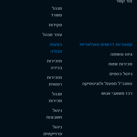
צור קשר
מנהל
משרד
פקידות
עוזר מנהל
קטגוריות דרושים פופלאריות
הצעות
עבודה
גיוס והשמה
מזכירות
מכירות שטח
בכירה
ניהול כספים
מזכירות
סמנכ"ל תפעול ולוגיסטיקה
רפואית
רכז משאבי אנוש
מנהל
מכירות
ניהול
חשבונות
ניהול
פרוייקטים