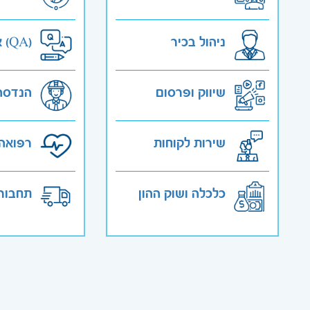
ניהול בכיר
אבטחת איכות (QA)
שיווק ופרסום
הנדסה
שירות לקוחות
רפואה 
כלכלה ושוק ההון
תחבורה