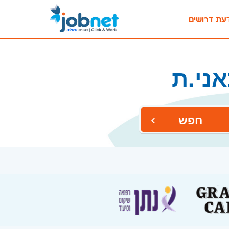
עת דרושים
ני.ת
חפש