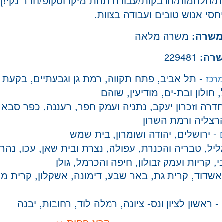
ת/הלחמות/הדבקות/עבודה תחת מיקרוסקופ/חדר נקי!].
חסי אנוש טובים ועבודה בצוות.
משרה:
משרה מלאה
שרה:
229481
- תל אביב, פתח תקווה, רמת גן וגבעתיים, בקעת א
רכז
חולון ובת-ים, מודיעין, שוהם
דרה וזכרון יעקב, נתניה ועמק חפר, רעננה, כפר סבא 
הרצליה ורמת השרון
- ירושלים, יהודה ושומרון, בית שמש
ליל, טבריה והכנרת, עפולה, נצרת ובית שאן, עכו, נהרי
 קריות ועמק זבולון, חיפה והכרמל, גולן
אשדוד, קרית גת, באר שבע, דימונה, אשקלון, קרית מל
- ראשון לציון ונס- ציונה, רמלה לוד, רחובות, יבנה
קרא פחות