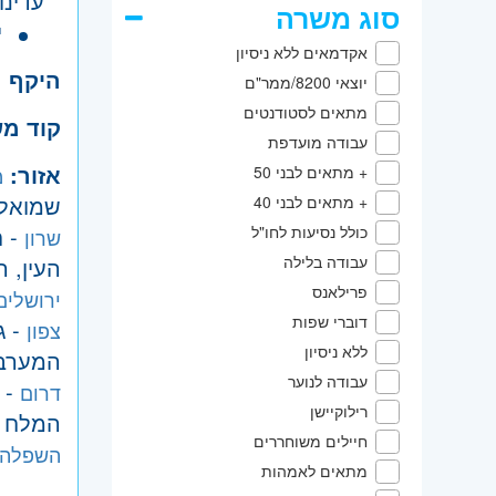
עדינו
סוג משרה
י
אקדמאים ללא ניסיון
היקף 
יוצאי 8200/ממר"ם
מתאים לסטודנטים
קוד מ
עבודה מועדפת
אזור:
מ
+ מתאים לבני 50
שמואל, 
+ מתאים לבני 40
- ח
כולל נסיעות לחו"ל
שרון
עבודה בלילה
העין, 
פרילאנס
ירושלים
דוברי שפות
- ג
צפון
ללא ניסיון
המערבי,
עבודה לנוער
- 
דרום
רילוקיישן
המלח
חיילים משוחררים
השפלה
מתאים לאמהות