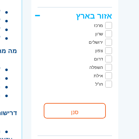
ע
אזור בארץ
ע
מרכז
ע
שרון
ע
ירושלים
מה מח
צפון
דרום
ע
השפלה
אילת
ה
חו"ל
ה
ה
דרישות
נ