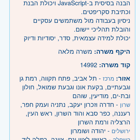
הבנה בסיסית ב-JavaScript ויכולת הבנת
וכתיבת סקריפטים.
ניסיון בעבודה מול משתמשים עסקיים
והובלת תהליכי יישום.
יכולת למידה עצמאית, סדר, יסודיות ודיוק
היקף משרה:
משרה מלאה
קוד משרה:
14992
אזור:
- תל אביב, פתח תקווה, רמת גן
מרכז
וגבעתיים, בקעת אונו וגבעת שמואל, חולון
ובת-ים, מודיעין, שוהם
- חדרה וזכרון יעקב, נתניה ועמק חפר,
שרון
רעננה, כפר סבא והוד השרון, ראש העין,
הרצליה ורמת השרון
- יהודה ושומרון
ירושלים
- ראשון לציון ונס- ציונה, רמלה לוד,
השפלה